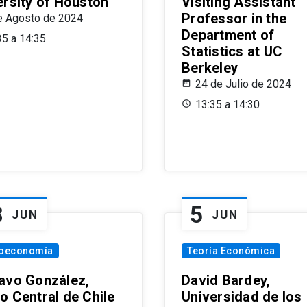
ersity of Houston
Visiting Assistant
Professor in the
e Agosto de 2024
Department of
35 a 14:35
Statistics at UC
Berkeley
24 de Julio de 2024
13:35 a 14:30
8
5
JUN
JUN
oeconomía
Teoría Económica
avo González,
David Bardey,
o Central de Chile
Universidad de los