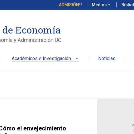
ADMISIÓN
Medios
arrow_drop_down
Biblio
o de Economía
nomía y Administración UC
Académicos e Investigación
Noticias
arrow_drop_down
 Cómo el envejecimiento