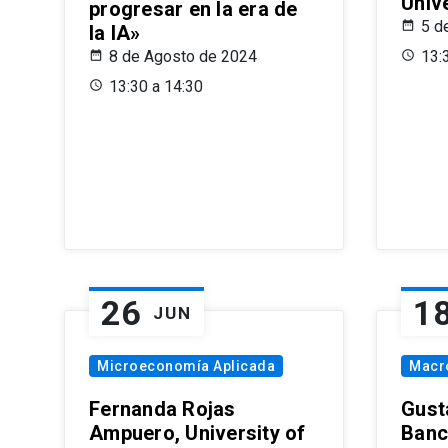
Univ
progresar en la era de
5 d
la IA»
8 de Agosto de 2024
13:
13:30 a 14:30
26
1
JUN
Microeconomía Aplicada
Macr
Fernanda Rojas
Gust
Ampuero, University of
Banc