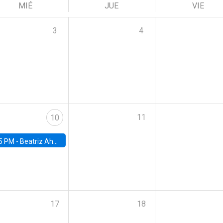
MIÉ
JUE
VIE
3
4
11
10
5 PM -
Beatriz Ahumada, PhD candidate, Universidad de Pittsburgh
17
18