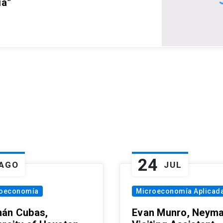
ia”
24
AGO
JUL
oeconomía
Microeconomía Aplicad
án Cubas,
Evan Munro, Neym