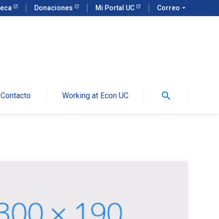
teca
Donaciones
Mi Portal UC
Correo
arrow_drop_down
search
Contacto
Working at Econ UC