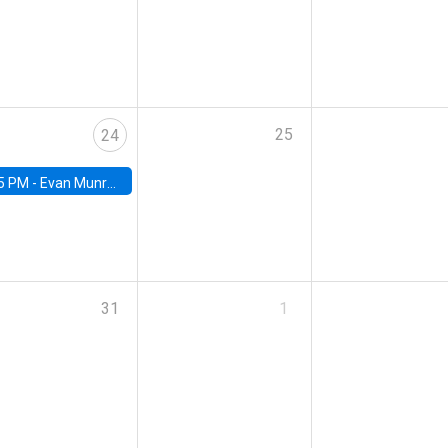
25
24
5 PM -
Evan Munro, Neyman Visiting Assistant Professor in the Department of Statistics at UC Berkeley
31
1