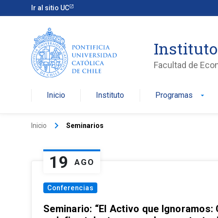
Ir al sitio UC
Institut
Facultad de Eco
Inicio
Instituto
Programas
arrow_drop_down
keyboard_arrow_right
Inicio
Seminarios
19
AGO
Conferencias
Seminario: “El Activo que Ignoramos: