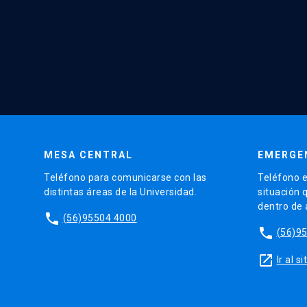
MESA CENTRAL
EMERGE
Teléfono para comunicarse con las
Teléfono e
distintas áreas de la Universidad.
situación 
dentro de
phone
(56)95504 4000
phone
(56)9
launch
Ir al 