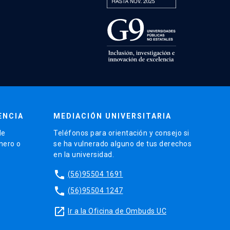
ENCIA
MEDIACIÓN UNIVERSITARIA
de
Teléfonos para orientación y consejo si
énero o
se ha vulnerado alguno de tus derechos
en la universidad.
phone
(56)95504 1691
phone
(56)95504 1247
launch
Ir a la Oficina de Ombuds UC