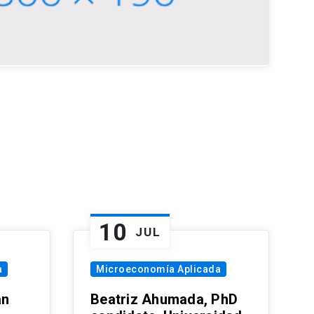
10
JUL
a
Microeconomía Aplicada
an
Beatriz Ahumada, PhD