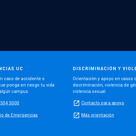
NCIAS UC
DISCRIMINACIÓN Y VIOL
n caso de accidente o
Orientación y apoyo en casos 
que ponga en riesgo tu vida
discriminación, violencia de g
 algún campus.
violencia sexual.
launch
5504 5000
Contacto para apoyo
launch
sitio de Emergencias
Más orientación