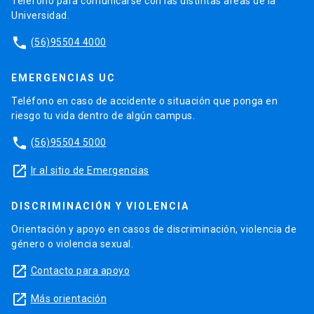
Teléfono para comunicarse con las distintas áreas de la
Universidad.
phone
(56)95504 4000
EMERGENCIAS UC
Teléfono en caso de accidente o situación que ponga en
riesgo tu vida dentro de algún campus.
phone
(56)95504 5000
launch
Ir al sitio de Emergencias
DISCRIMINACIÓN Y VIOLENCIA
Orientación y apoyo en casos de discriminación, violencia de
género o violencia sexual.
launch
Contacto para apoyo
launch
Más orientación