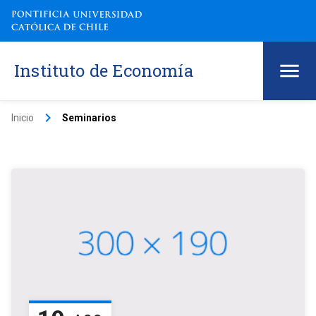
Instituto de Economía
keyboard_arrow_right
Inicio
Seminarios