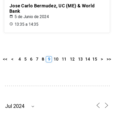
Jose Carlo Bermudez, UC (ME) & World
Bank
5 de Junio de 2024
13:35 a 14:35
<<
<
4
5
6
7
8
9
10
11
12
13
14
15
>
>>