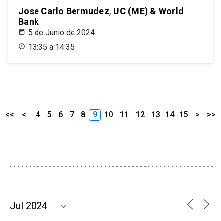
Jose Carlo Bermudez, UC (ME) & World
Bank
5 de Junio de 2024
13:35 a 14:35
<<
<
4
5
6
7
8
9
10
11
12
13
14
15
>
>>