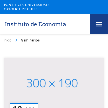
Instituto de Economía
keyboard_arrow_right
Inicio
Seminarios