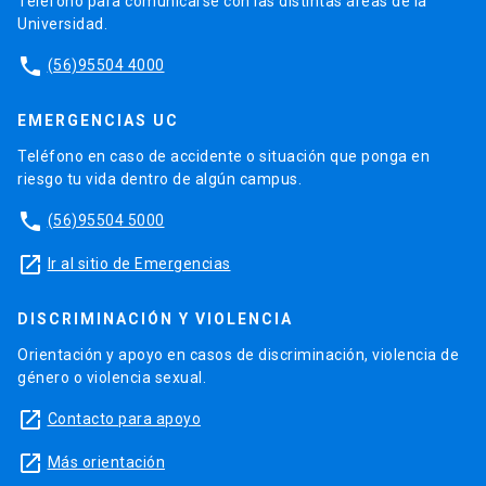
Teléfono para comunicarse con las distintas áreas de la
Universidad.
phone
(56)95504 4000
EMERGENCIAS UC
Teléfono en caso de accidente o situación que ponga en
riesgo tu vida dentro de algún campus.
phone
(56)95504 5000
launch
Ir al sitio de Emergencias
DISCRIMINACIÓN Y VIOLENCIA
Orientación y apoyo en casos de discriminación, violencia de
género o violencia sexual.
launch
Contacto para apoyo
launch
Más orientación