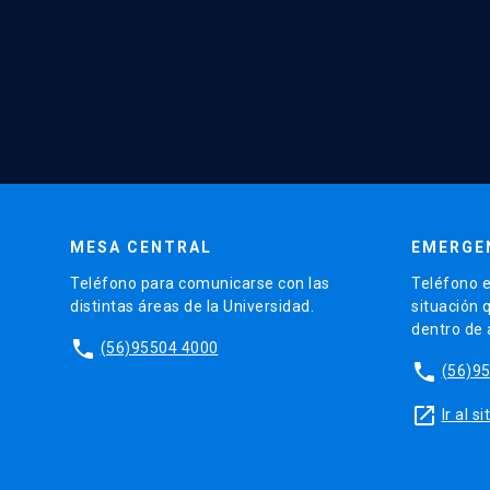
MESA CENTRAL
EMERGE
Teléfono para comunicarse con las
Teléfono e
distintas áreas de la Universidad.
situación 
dentro de
phone
(56)95504 4000
phone
(56)9
launch
Ir al 