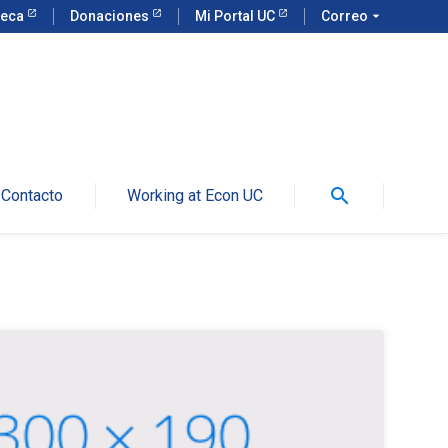
teca
Donaciones
Mi Portal UC
Correo
arrow_drop_down
search
Contacto
Working at Econ UC