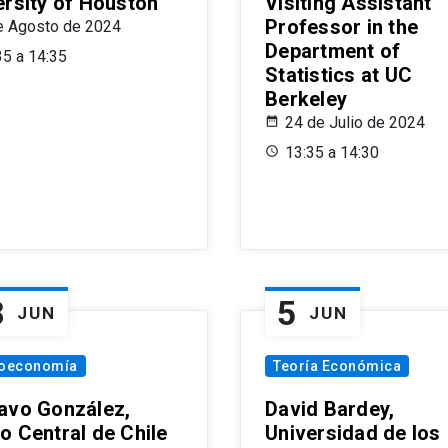
ersity of Houston
Visiting Assistant
Professor in the
e Agosto de 2024
Department of
35 a 14:35
Statistics at UC
Berkeley
24 de Julio de 2024
13:35 a 14:30
8
5
JUN
JUN
oeconomía
Teoría Económica
avo González,
David Bardey,
o Central de Chile
Universidad de los