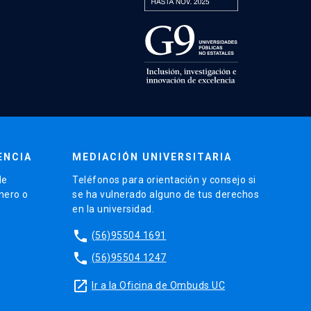
ENCIA
MEDIACIÓN UNIVERSITARIA
de
Teléfonos para orientación y consejo si
énero o
se ha vulnerado alguno de tus derechos
en la universidad.
phone
(56)95504 1691
phone
(56)95504 1247
launch
Ir a la Oficina de Ombuds UC