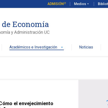
ADMISIÓN
Medios
arrow_drop_down
Biblio
o de Economía
nomía y Administración UC
Académicos e Investigación
Noticias
arrow_drop_down
 Cómo el envejecimiento