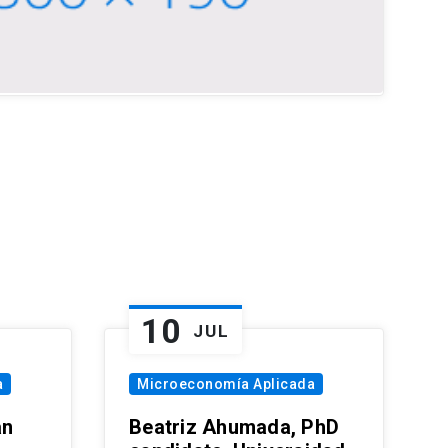
10
JUL
a
Microeconomía Aplicada
an
Beatriz Ahumada, PhD