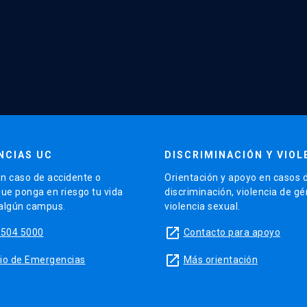
NCIAS UC
DISCRIMINACIÓN Y VIOL
n caso de accidente o
Orientación y apoyo en casos 
que ponga en riesgo tu vida
discriminación, violencia de g
 algún campus.
violencia sexual.
launch
5504 5000
Contacto para apoyo
launch
sitio de Emergencias
Más orientación