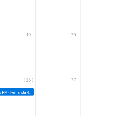
19
20
27
26
5 PM -
Fernanda Rojas Ampuero, University of Wisconsin-Madison