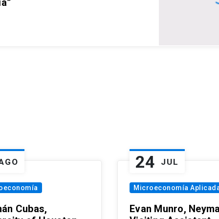
ia”
24
AGO
JUL
oeconomía
Microeconomía Aplicad
án Cubas,
Evan Munro, Neym