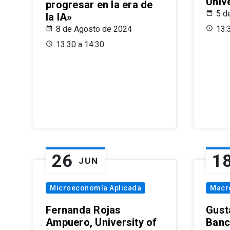
Univ
progresar en la era de
5 d
la IA»
8 de Agosto de 2024
13:
13:30 a 14:30
26
1
JUN
Microeconomía Aplicada
Macr
Fernanda Rojas
Gust
Ampuero, University of
Banc