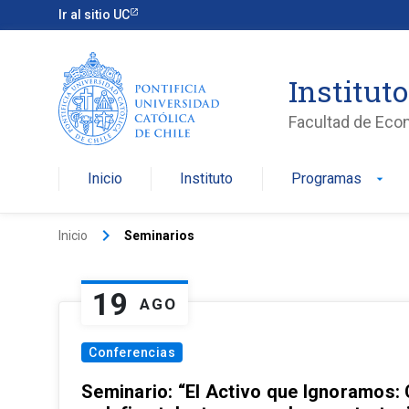
Ir al sitio UC
Institut
Facultad de Eco
Inicio
Instituto
Programas
arrow_drop_down
keyboard_arrow_right
Inicio
Seminarios
19
AGO
Conferencias
Seminario: “El Activo que Ignoramos: