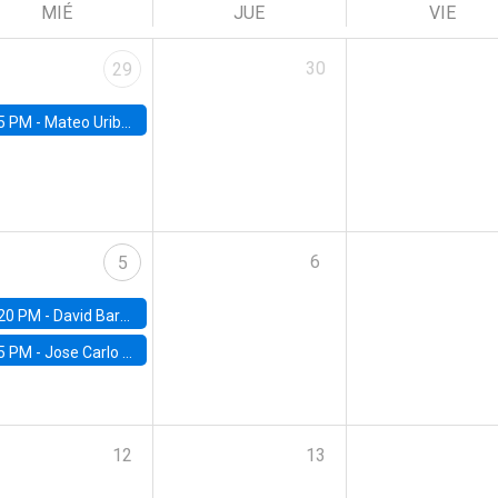
MIÉ
JUE
VIE
30
29
5 PM -
Mateo Uribe-Castro, Universidad de los Andes (Colombia)
6
5
20 PM -
David Bardey, Universidad de los Andes - CEDE
5 PM -
Jose Carlo Bermudez, UC (ME) & World Bank
12
13