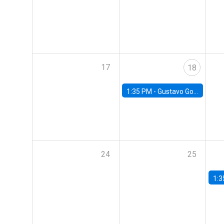
17
18
1:35 PM -
Gustavo González, Banco Central de Chile
24
25
1:3