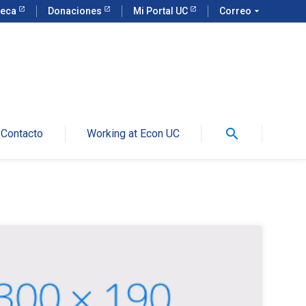
teca
Donaciones
Mi Portal UC
Correo
arrow_drop_down
search
Contacto
Working at Econ UC