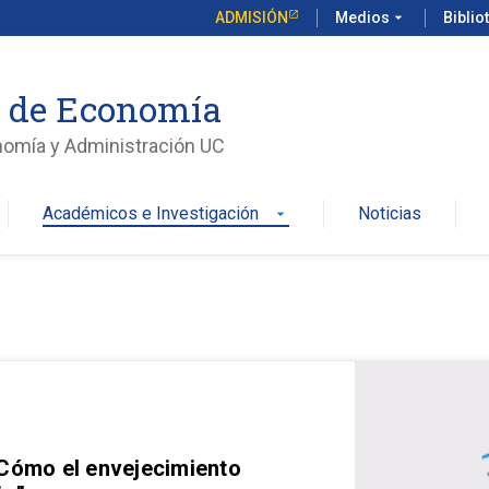
ADMISIÓN
Medios
arrow_drop_down
Biblio
o de Economía
nomía y Administración UC
Académicos e Investigación
Noticias
arrow_drop_down
 Cómo el envejecimiento