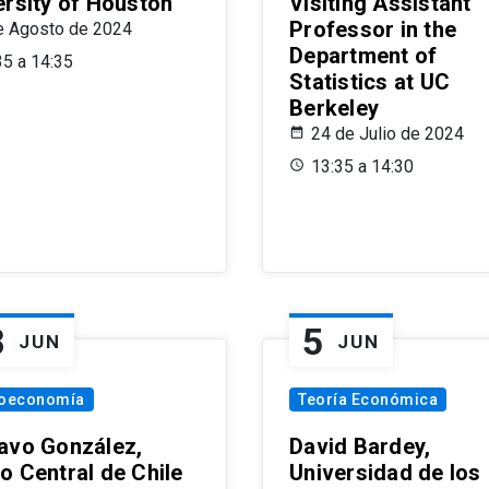
ersity of Houston
Visiting Assistant
Professor in the
e Agosto de 2024
Department of
35 a 14:35
Statistics at UC
Berkeley
24 de Julio de 2024
13:35 a 14:30
8
5
JUN
JUN
oeconomía
Teoría Económica
avo González,
David Bardey,
o Central de Chile
Universidad de los