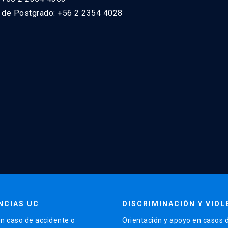
n de Postgrado: +56 2 2354 4028
NCIAS UC
DISCRIMINACIÓN Y VIOL
n caso de accidente o
Orientación y apoyo en casos 