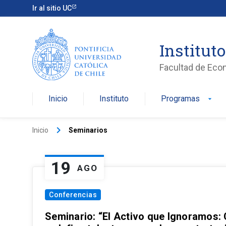
Ir al sitio UC
Institut
Facultad de Eco
Inicio
Instituto
Programas
arrow_drop_down
keyboard_arrow_right
Inicio
Seminarios
19
AGO
Conferencias
Seminario: “El Activo que Ignoramos: