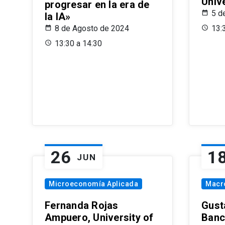
Univ
progresar en la era de
5 d
la IA»
8 de Agosto de 2024
13:
13:30 a 14:30
26
1
JUN
Microeconomía Aplicada
Macr
Fernanda Rojas
Gust
Ampuero, University of
Banc