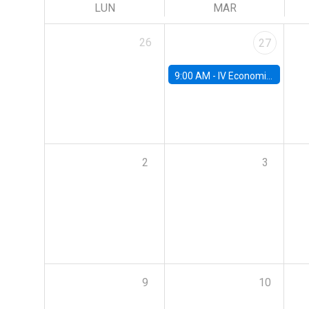
LUN
MAR
26
27
9:00 AM -
IV Economics Alumni Workshop
2
3
9
10