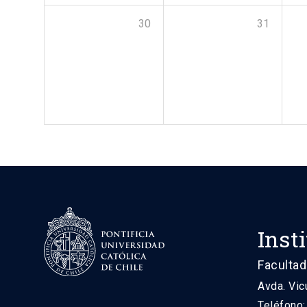
30
31
Inst
Facultad
Avda. Vic
Teléfono