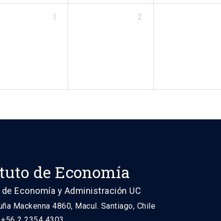
1
2
ituto de Economía
 de Economía y Administración UC
uña Mackenna 4860, Macul. Santiago, Chile
: +56 2 2354 4303