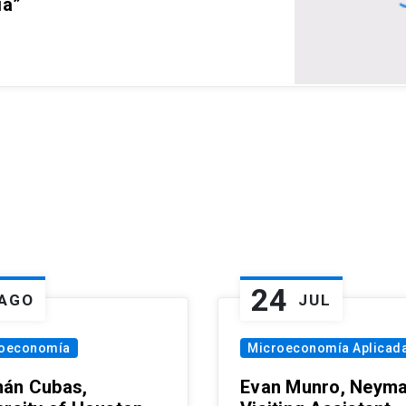
ia”
24
AGO
JUL
oeconomía
Microeconomía Aplicad
án Cubas,
Evan Munro, Neym