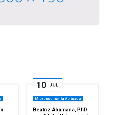
10
JUL
a
Microeconomía Aplicada
an
Beatriz Ahumada, PhD