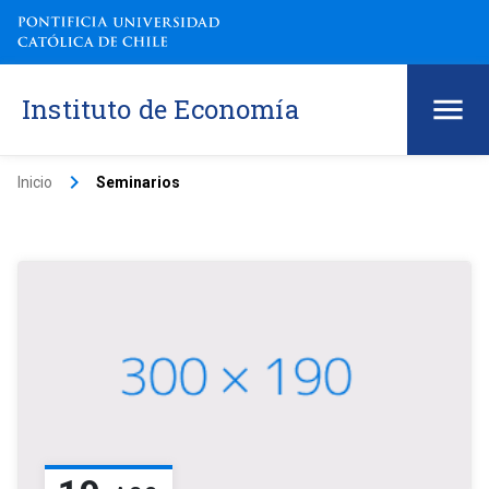
Instituto de Economía
keyboard_arrow_right
Inicio
Seminarios