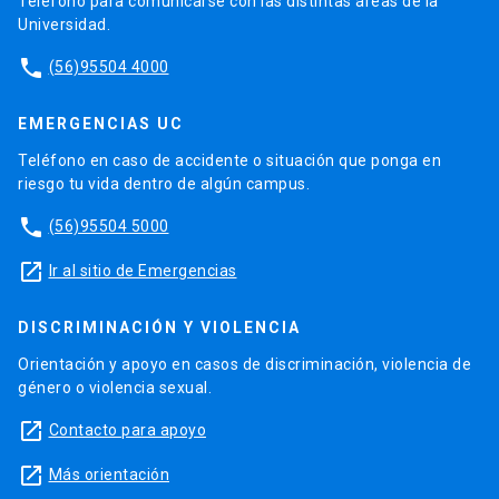
Teléfono para comunicarse con las distintas áreas de la
Universidad.
phone
(56)95504 4000
EMERGENCIAS UC
Teléfono en caso de accidente o situación que ponga en
riesgo tu vida dentro de algún campus.
phone
(56)95504 5000
launch
Ir al sitio de Emergencias
DISCRIMINACIÓN Y VIOLENCIA
Orientación y apoyo en casos de discriminación, violencia de
género o violencia sexual.
launch
Contacto para apoyo
launch
Más orientación