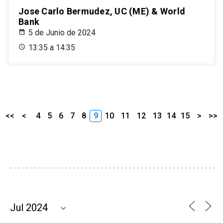
Jose Carlo Bermudez, UC (ME) & World
Bank
5 de Junio de 2024
13:35 a 14:35
<<
<
4
5
6
7
8
9
10
11
12
13
14
15
>
>>