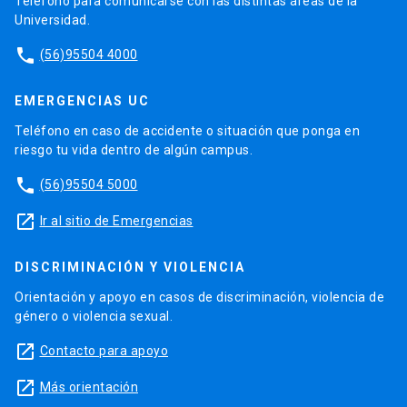
Teléfono para comunicarse con las distintas áreas de la
Universidad.
phone
(56)95504 4000
EMERGENCIAS UC
Teléfono en caso de accidente o situación que ponga en
riesgo tu vida dentro de algún campus.
phone
(56)95504 5000
launch
Ir al sitio de Emergencias
DISCRIMINACIÓN Y VIOLENCIA
Orientación y apoyo en casos de discriminación, violencia de
género o violencia sexual.
launch
Contacto para apoyo
launch
Más orientación