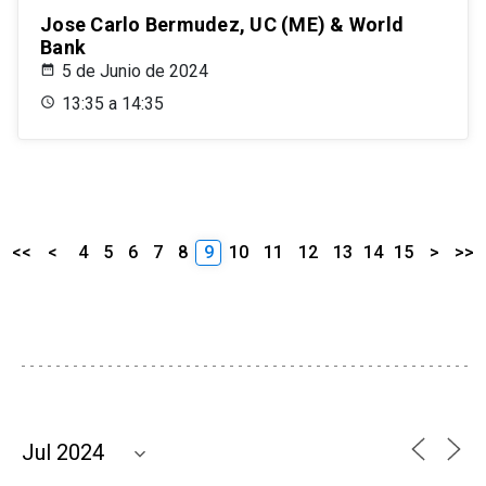
Jose Carlo Bermudez, UC (ME) & World
Bank
5 de Junio de 2024
13:35 a 14:35
<<
<
4
5
6
7
8
9
10
11
12
13
14
15
>
>>