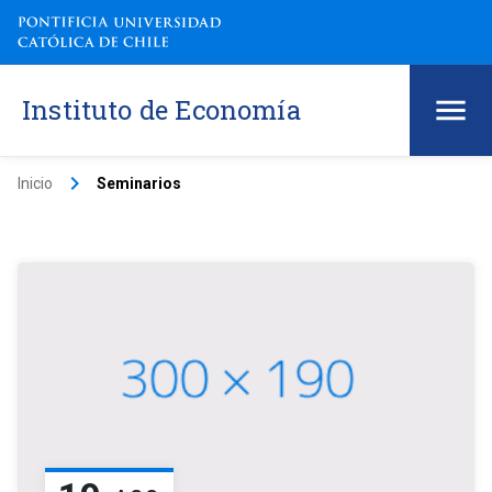
Instituto de Economía
keyboard_arrow_right
Inicio
Seminarios