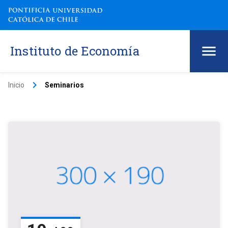
Instituto de Economía
keyboard_arrow_right
Inicio
Seminarios