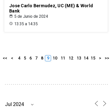
Jose Carlo Bermudez, UC (ME) & World
Bank
5 de Junio de 2024
13:35 a 14:35
<<
<
4
5
6
7
8
9
10
11
12
13
14
15
>
>>