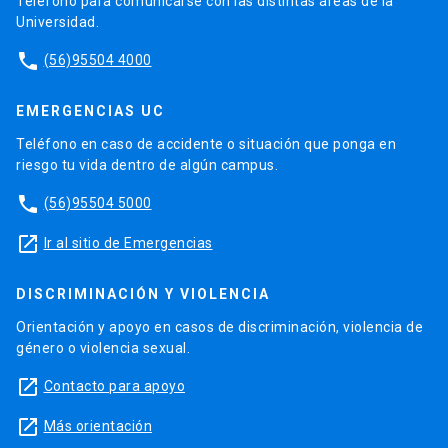
Teléfono para comunicarse con las distintas áreas de la
Universidad.
phone
(56)95504 4000
EMERGENCIAS UC
Teléfono en caso de accidente o situación que ponga en
riesgo tu vida dentro de algún campus.
phone
(56)95504 5000
launch
Ir al sitio de Emergencias
DISCRIMINACIÓN Y VIOLENCIA
Orientación y apoyo en casos de discriminación, violencia de
género o violencia sexual.
launch
Contacto para apoyo
launch
Más orientación