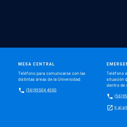
MESA CENTRAL
EMERGE
Teléfono para comunicarse con las
Teléfono e
distintas áreas de la Universidad.
situación 
dentro de
phone
(56)95504 4000
phone
(56)9
launch
Ir al 