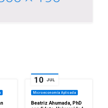
10
JUL
a
Microeconomía Aplicada
an
Beatriz Ahumada, PhD