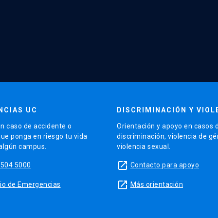
NCIAS UC
DISCRIMINACIÓN Y VIOL
n caso de accidente o
Orientación y apoyo en casos 
que ponga en riesgo tu vida
discriminación, violencia de g
 algún campus.
violencia sexual.
launch
5504 5000
Contacto para apoyo
launch
sitio de Emergencias
Más orientación