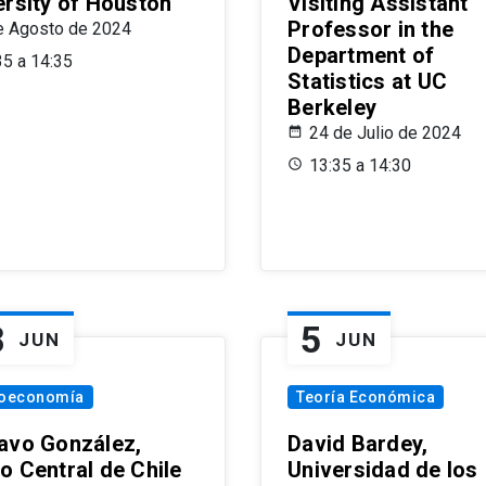
ersity of Houston
Visiting Assistant
Professor in the
e Agosto de 2024
Department of
35 a 14:35
Statistics at UC
Berkeley
24 de Julio de 2024
13:35 a 14:30
8
5
JUN
JUN
oeconomía
Teoría Económica
avo González,
David Bardey,
o Central de Chile
Universidad de los