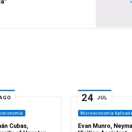
ia”
24
AGO
JUL
oeconomía
Microeconomía Aplicad
án Cubas,
Evan Munro, Neym