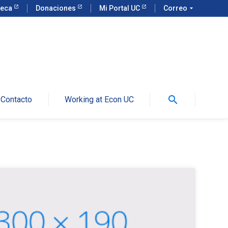
teca
Donaciones
Mi Portal UC
Correo
arrow_drop_down
search
Contacto
Working at Econ UC