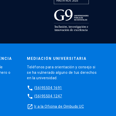
ENCIA
MEDIACIÓN UNIVERSITARIA
de
Teléfonos para orientación y consejo si
énero o
se ha vulnerado alguno de tus derechos
en la universidad.
phone
(56)95504 1691
phone
(56)95504 1247
launch
Ir a la Oficina de Ombuds UC