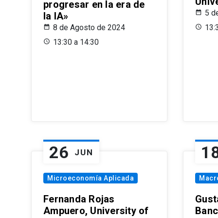
Univ
progresar en la era de
5 d
la IA»
8 de Agosto de 2024
13:
13:30 a 14:30
26
1
JUN
Microeconomía Aplicada
Macr
Fernanda Rojas
Gust
Ampuero, University of
Banc