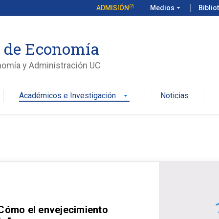
ADMISIÓN
Medios
arrow_drop_down
Biblio
o de Economía
nomía y Administración UC
Académicos e Investigación
Noticias
arrow_drop_down
 Cómo el envejecimiento