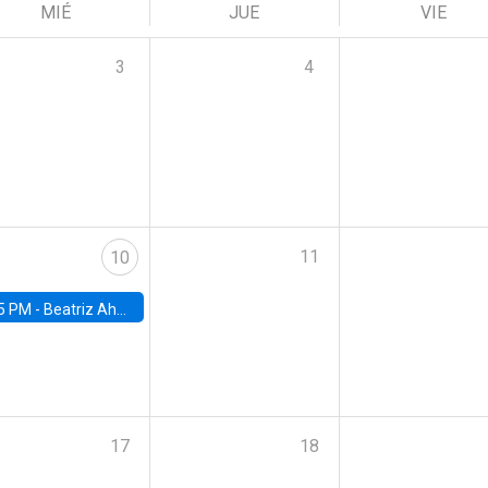
MIÉ
JUE
VIE
3
4
11
10
5 PM -
Beatriz Ahumada, PhD candidate, Universidad de Pittsburgh
17
18