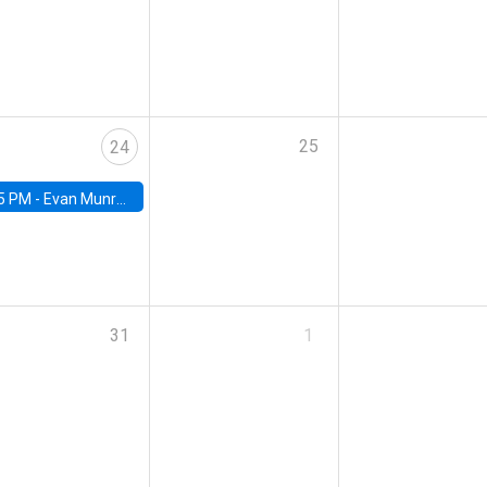
25
24
5 PM -
Evan Munro, Neyman Visiting Assistant Professor in the Department of Statistics at UC Berkeley
31
1