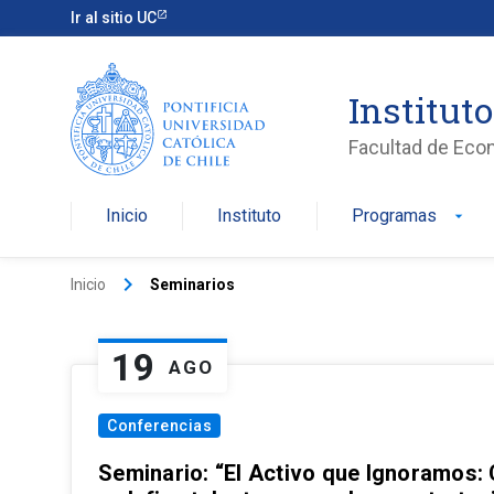
Ir al sitio UC
Institut
Facultad de Eco
Inicio
Instituto
Programas
arrow_drop_down
keyboard_arrow_right
Inicio
Seminarios
19
AGO
Conferencias
Seminario: “El Activo que Ignoramos: