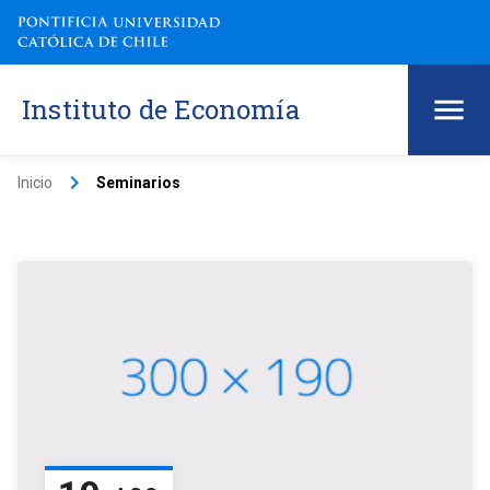
Instituto de Economía
keyboard_arrow_right
Inicio
Seminarios