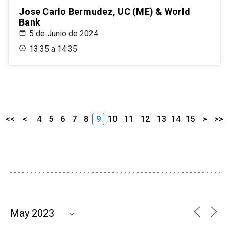
Jose Carlo Bermudez, UC (ME) & World
Bank
5 de Junio de 2024
13:35 a 14:35
<<
<
4
5
6
7
8
9
10
11
12
13
14
15
>
>>