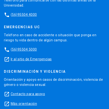
Teléfono para comunicarse con las distintas áreas de la
Universidad.
phone
(56)95504 4000
EMERGENCIAS UC
Teléfono en caso de accidente o situación que ponga en
riesgo tu vida dentro de algún campus.
phone
(56)95504 5000
launch
Ir al sitio de Emergencias
DISCRIMINACIÓN Y VIOLENCIA
Orientación y apoyo en casos de discriminación, violencia de
género o violencia sexual.
launch
Contacto para apoyo
launch
Más orientación