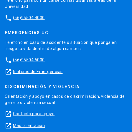
Teléfono para comunicarse con las distintas áreas de la
Universidad.
phone
(56)95504 4000
EMERGENCIAS UC
Teléfono en caso de accidente o situación que ponga en
riesgo tu vida dentro de algún campus.
phone
(56)95504 5000
launch
Ir al sitio de Emergencias
DISCRIMINACIÓN Y VIOLENCIA
Orientación y apoyo en casos de discriminación, violencia de
género o violencia sexual.
launch
Contacto para apoyo
launch
Más orientación