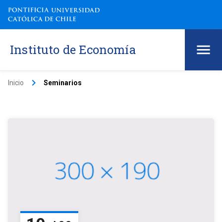
Instituto de Economía
keyboard_arrow_right
Inicio
Seminarios