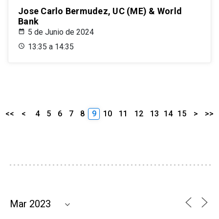
Jose Carlo Bermudez, UC (ME) & World
Bank
5 de Junio de 2024
13:35 a 14:35
<<
<
4
5
6
7
8
9
10
11
12
13
14
15
>
>>