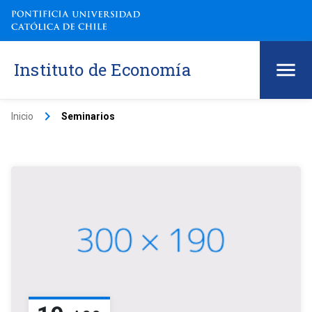
Instituto de Economía
keyboard_arrow_right
Inicio
Seminarios