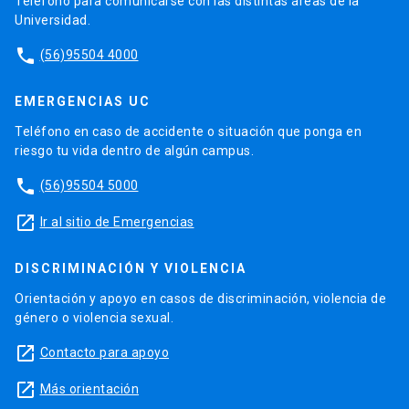
Teléfono para comunicarse con las distintas áreas de la
Universidad.
phone
(56)95504 4000
EMERGENCIAS UC
Teléfono en caso de accidente o situación que ponga en
riesgo tu vida dentro de algún campus.
phone
(56)95504 5000
launch
Ir al sitio de Emergencias
DISCRIMINACIÓN Y VIOLENCIA
Orientación y apoyo en casos de discriminación, violencia de
género o violencia sexual.
launch
Contacto para apoyo
launch
Más orientación