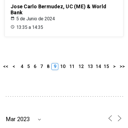
Jose Carlo Bermudez, UC (ME) & World
Bank
5 de Junio de 2024
13:35 a 14:35
<<
<
4
5
6
7
8
9
10
11
12
13
14
15
>
>>