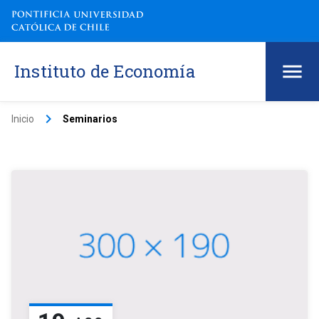
Instituto de Economía
keyboard_arrow_right
Inicio
Seminarios