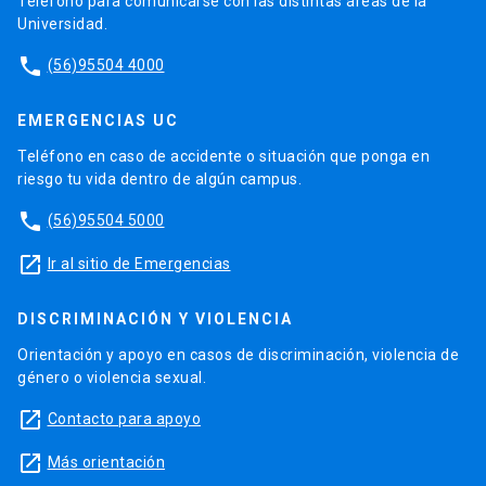
Teléfono para comunicarse con las distintas áreas de la
Universidad.
phone
(56)95504 4000
EMERGENCIAS UC
Teléfono en caso de accidente o situación que ponga en
riesgo tu vida dentro de algún campus.
phone
(56)95504 5000
launch
Ir al sitio de Emergencias
DISCRIMINACIÓN Y VIOLENCIA
Orientación y apoyo en casos de discriminación, violencia de
género o violencia sexual.
launch
Contacto para apoyo
launch
Más orientación