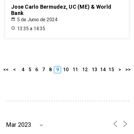
Jose Carlo Bermudez, UC (ME) & World
Bank
5 de Junio de 2024
13:35 a 14:35
<<
<
4
5
6
7
8
9
10
11
12
13
14
15
>
>>