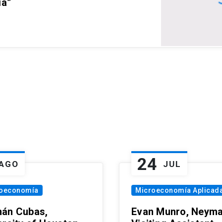
ia”
24
AGO
JUL
oeconomía
Microeconomía Aplicad
án Cubas,
Evan Munro, Neym