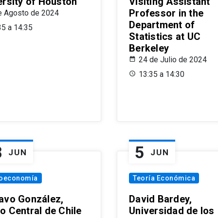
ersity of Houston
Visiting Assistant
Professor in the
e Agosto de 2024
Department of
35 a 14:35
Statistics at UC
Berkeley
24 de Julio de 2024
13:35 a 14:30
8
5
JUN
JUN
oeconomía
Teoría Económica
avo González,
David Bardey,
o Central de Chile
Universidad de los