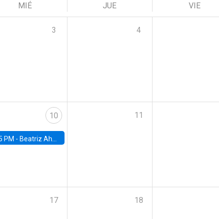
MIÉ
JUE
VIE
3
4
11
10
5 PM -
Beatriz Ahumada, PhD candidate, Universidad de Pittsburgh
17
18