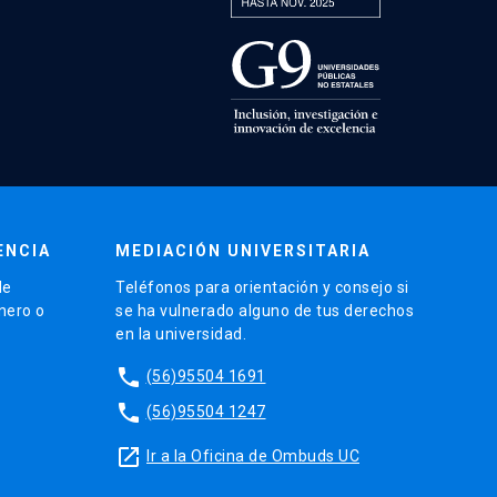
ENCIA
MEDIACIÓN UNIVERSITARIA
de
Teléfonos para orientación y consejo si
énero o
se ha vulnerado alguno de tus derechos
en la universidad.
phone
(56)95504 1691
phone
(56)95504 1247
launch
Ir a la Oficina de Ombuds UC