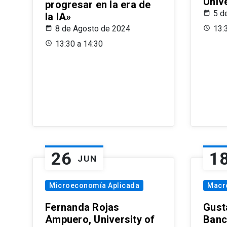
Univ
progresar en la era de
5 d
la IA»
8 de Agosto de 2024
13:
13:30 a 14:30
26
1
JUN
Microeconomía Aplicada
Macr
Fernanda Rojas
Gust
Ampuero, University of
Banc