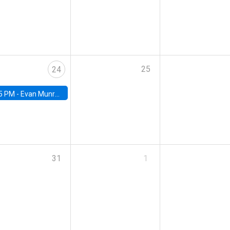
25
24
5 PM -
Evan Munro, Neyman Visiting Assistant Professor in the Department of Statistics at UC Berkeley
31
1