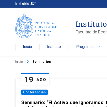
Ir al sitio UC
Institut
Facultad de Eco
Inicio
Instituto
Programas
arrow_drop_down
keyboard_arrow_right
Inicio
Seminarios
19
AGO
Conferencias
Seminario: “El Activo que Ignoramos: