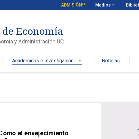
ADMISIÓN
Medios
arrow_drop_down
Biblio
o de Economía
nomía y Administración UC
Académicos e Investigación
Noticias
arrow_drop_down
 Cómo el envejecimiento