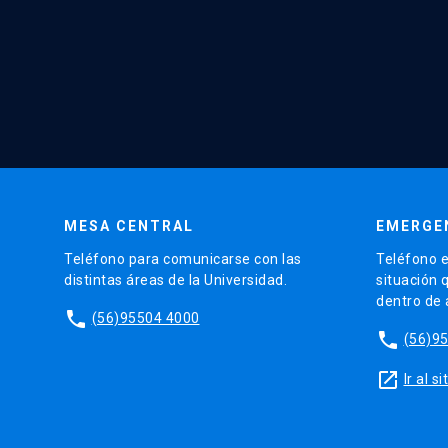
MESA CENTRAL
EMERGE
Teléfono para comunicarse con las
Teléfono e
distintas áreas de la Universidad.
situación 
dentro de
phone
(56)95504 4000
phone
(56)9
launch
Ir al 