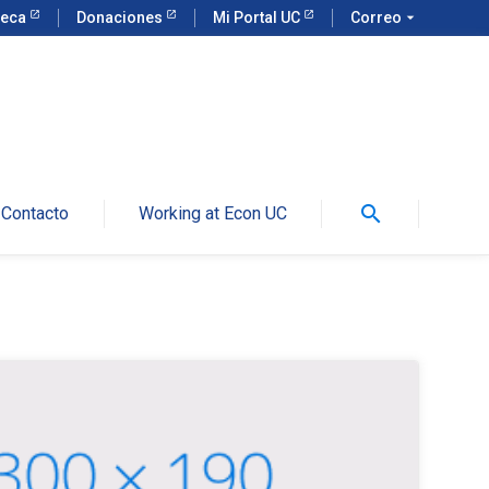
teca
Donaciones
Mi Portal UC
Correo
arrow_drop_down
search
Contacto
Working at Econ UC