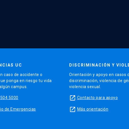
NCIAS UC
DISCRIMINACIÓN Y VIOL
n caso de accidente o
Orientación y apoyo en casos 
que ponga en riesgo tu vida
discriminación, violencia de g
 algún campus.
violencia sexual.
launch
5504 5000
Contacto para apoyo
launch
sitio de Emergencias
Más orientación