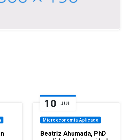
10
JUL
a
Microeconomía Aplicada
an
Beatriz Ahumada, PhD