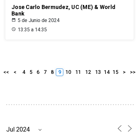
Jose Carlo Bermudez, UC (ME) & World
Bank
5 de Junio de 2024
13:35 a 14:35
<<
<
4
5
6
7
8
9
10
11
12
13
14
15
>
>>