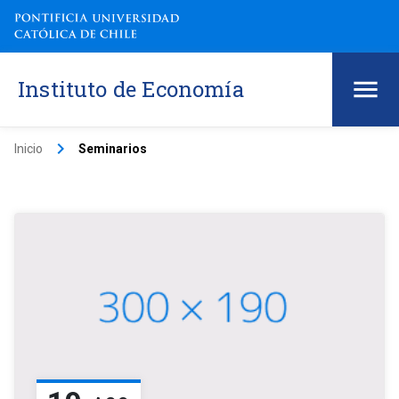
Instituto de Economía
keyboard_arrow_right
Inicio
Seminarios