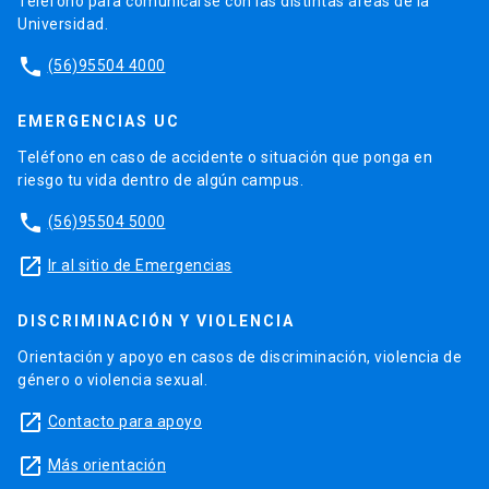
Teléfono para comunicarse con las distintas áreas de la
Universidad.
phone
(56)95504 4000
EMERGENCIAS UC
Teléfono en caso de accidente o situación que ponga en
riesgo tu vida dentro de algún campus.
phone
(56)95504 5000
launch
Ir al sitio de Emergencias
DISCRIMINACIÓN Y VIOLENCIA
Orientación y apoyo en casos de discriminación, violencia de
género o violencia sexual.
launch
Contacto para apoyo
launch
Más orientación