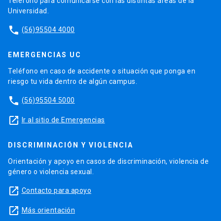
Teléfono para comunicarse con las distintas áreas de la
Universidad.
phone
(56)95504 4000
EMERGENCIAS UC
Teléfono en caso de accidente o situación que ponga en
riesgo tu vida dentro de algún campus.
phone
(56)95504 5000
launch
Ir al sitio de Emergencias
DISCRIMINACIÓN Y VIOLENCIA
Orientación y apoyo en casos de discriminación, violencia de
género o violencia sexual.
launch
Contacto para apoyo
launch
Más orientación