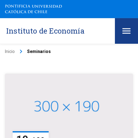
Instituto de Economía
keyboard_arrow_right
Inicio
Seminarios