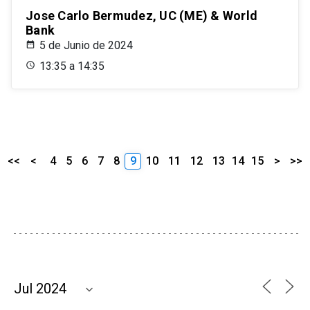
Jose Carlo Bermudez, UC (ME) & World
Bank
5 de Junio de 2024
13:35 a 14:35
<<
<
4
5
6
7
8
9
10
11
12
13
14
15
>
>>