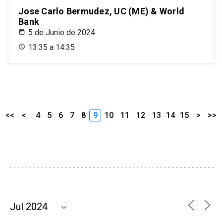
Jose Carlo Bermudez, UC (ME) & World
Bank
5 de Junio de 2024
13:35 a 14:35
<<
<
4
5
6
7
8
9
10
11
12
13
14
15
>
>>