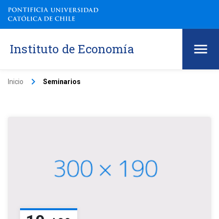
Instituto de Economía
keyboard_arrow_right
Inicio
Seminarios