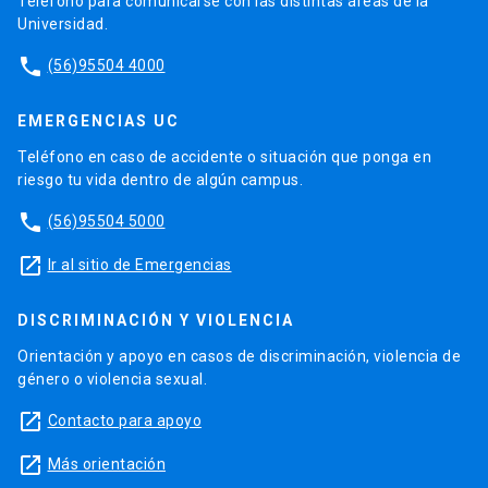
Teléfono para comunicarse con las distintas áreas de la
Universidad.
phone
(56)95504 4000
EMERGENCIAS UC
Teléfono en caso de accidente o situación que ponga en
riesgo tu vida dentro de algún campus.
phone
(56)95504 5000
launch
Ir al sitio de Emergencias
DISCRIMINACIÓN Y VIOLENCIA
Orientación y apoyo en casos de discriminación, violencia de
género o violencia sexual.
launch
Contacto para apoyo
launch
Más orientación