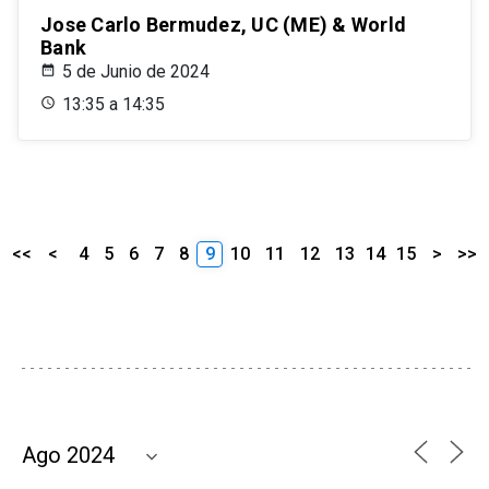
Jose Carlo Bermudez, UC (ME) & World
Bank
5 de Junio de 2024
13:35 a 14:35
<<
<
4
5
6
7
8
9
10
11
12
13
14
15
>
>>