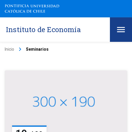
Instituto de Economía
keyboard_arrow_right
Inicio
Seminarios