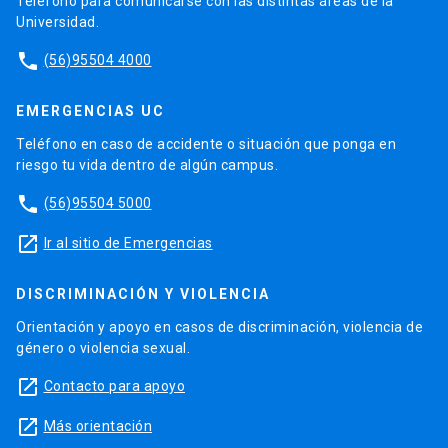
Teléfono para comunicarse con las distintas áreas de la
Universidad.
phone
(56)95504 4000
EMERGENCIAS UC
Teléfono en caso de accidente o situación que ponga en
riesgo tu vida dentro de algún campus.
phone
(56)95504 5000
launch
Ir al sitio de Emergencias
DISCRIMINACIÓN Y VIOLENCIA
Orientación y apoyo en casos de discriminación, violencia de
género o violencia sexual.
launch
Contacto para apoyo
launch
Más orientación