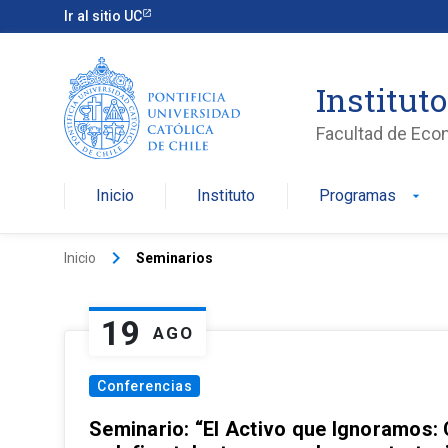
Ir al sitio UC
Institut
Facultad de Eco
Inicio
Instituto
Programas
arrow_drop_down
keyboard_arrow_right
Inicio
Seminarios
19
AGO
Conferencias
Seminario: “El Activo que Ignoramos: