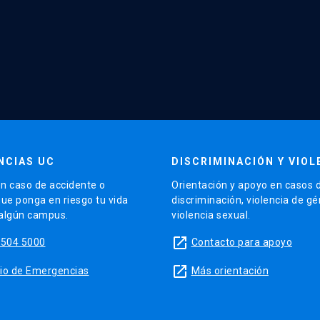
NCIAS UC
DISCRIMINACIÓN Y VIOL
n caso de accidente o
Orientación y apoyo en casos 
que ponga en riesgo tu vida
discriminación, violencia de g
 algún campus.
violencia sexual.
launch
5504 5000
Contacto para apoyo
launch
sitio de Emergencias
Más orientación