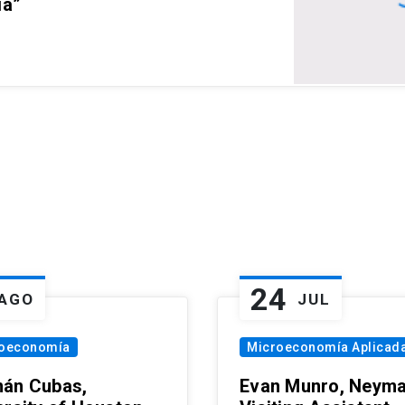
ia”
24
AGO
JUL
oeconomía
Microeconomía Aplicad
án Cubas,
Evan Munro, Neym