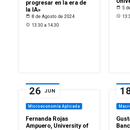
Univ
progresar en la era de
5 d
la IA»
8 de Agosto de 2024
13:
13:30 a 14:30
26
1
JUN
Microeconomía Aplicada
Macr
Fernanda Rojas
Gust
Ampuero, University of
Banc