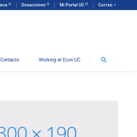
teca
Donaciones
Mi Portal UC
Correo
arrow_drop_down
search
Contacto
Working at Econ UC