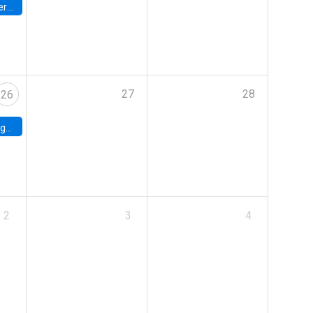
umbia
27
28
26
uke
2
3
4