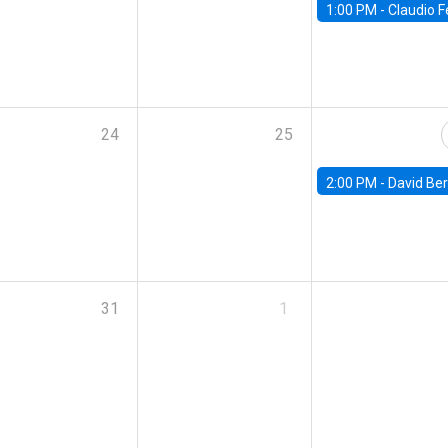
1:00 PM -
Claudio Ferraz, British Col
24
25
2:00 PM -
David Berger, D
31
1