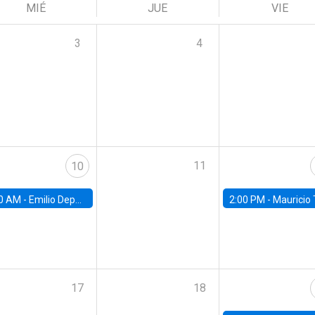
MIÉ
JUE
VIE
3
4
11
10
0 AM -
Emilio Depetris-Chauvín, Universidad Católica
2:00 PM -
Mauricio Tejada,
17
18