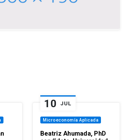
10
JUL
a
Microeconomía Aplicada
an
Beatriz Ahumada, PhD