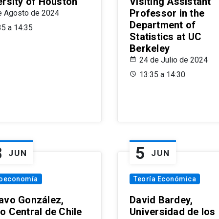
ersity of Houston
Visiting Assistant
Professor in the
e Agosto de 2024
Department of
35 a 14:35
Statistics at UC
Berkeley
24 de Julio de 2024
13:35 a 14:30
8
5
JUN
JUN
oeconomía
Teoría Económica
avo González,
David Bardey,
o Central de Chile
Universidad de los