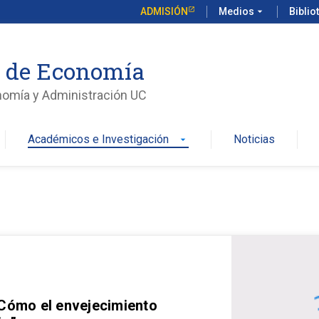
ADMISIÓN
Medios
arrow_drop_down
Biblio
o de Economía
nomía y Administración UC
Académicos e Investigación
Noticias
arrow_drop_down
 Cómo el envejecimiento