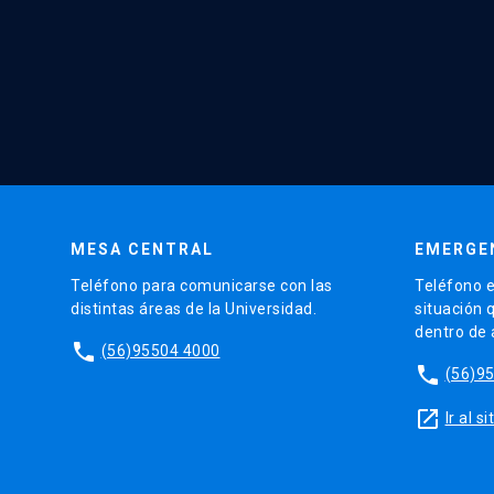
MESA CENTRAL
EMERGE
Teléfono para comunicarse con las
Teléfono e
distintas áreas de la Universidad.
situación 
dentro de
phone
(56)95504 4000
phone
(56)9
launch
Ir al 