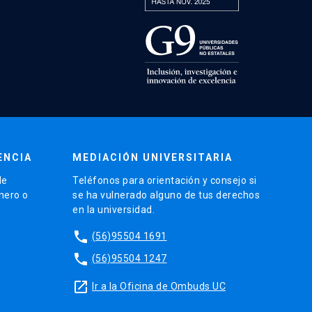
ENCIA
MEDIACIÓN UNIVERSITARIA
de
Teléfonos para orientación y consejo si
énero o
se ha vulnerado alguno de tus derechos
en la universidad.
phone
(56)95504 1691
phone
(56)95504 1247
launch
Ir a la Oficina de Ombuds UC