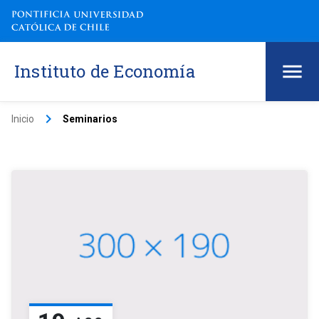
Instituto de Economía
keyboard_arrow_right
Inicio
Seminarios