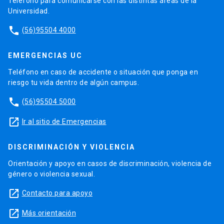
Teléfono para comunicarse con las distintas áreas de la
Universidad.
phone
(56)95504 4000
EMERGENCIAS UC
Teléfono en caso de accidente o situación que ponga en
riesgo tu vida dentro de algún campus.
phone
(56)95504 5000
launch
Ir al sitio de Emergencias
DISCRIMINACIÓN Y VIOLENCIA
Orientación y apoyo en casos de discriminación, violencia de
género o violencia sexual.
launch
Contacto para apoyo
launch
Más orientación