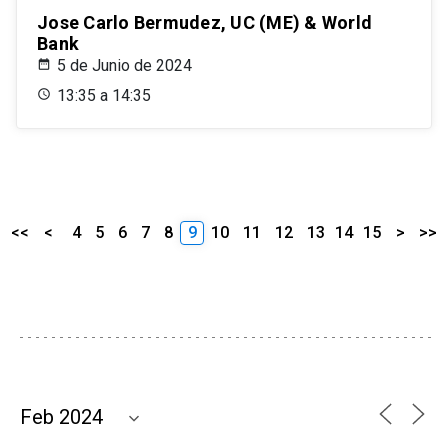
Jose Carlo Bermudez, UC (ME) & World
Bank
5 de Junio de 2024
13:35 a 14:35
<<
<
4
5
6
7
8
9
10
11
12
13
14
15
>
>>