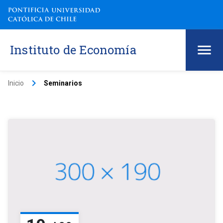
Instituto de Economía
keyboard_arrow_right
Inicio
Seminarios