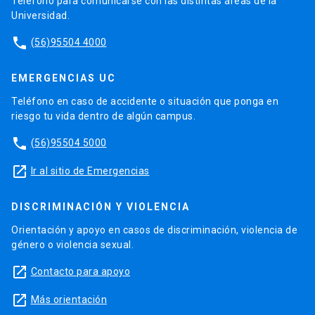
Teléfono para comunicarse con las distintas áreas de la
Universidad.
phone
(56)95504 4000
EMERGENCIAS UC
Teléfono en caso de accidente o situación que ponga en
riesgo tu vida dentro de algún campus.
phone
(56)95504 5000
launch
Ir al sitio de Emergencias
DISCRIMINACIÓN Y VIOLENCIA
Orientación y apoyo en casos de discriminación, violencia de
género o violencia sexual.
launch
Contacto para apoyo
launch
Más orientación