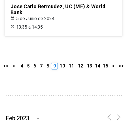
Jose Carlo Bermudez, UC (ME) & World
Bank
5 de Junio de 2024
13:35 a 14:35
<<
<
4
5
6
7
8
9
10
11
12
13
14
15
>
>>