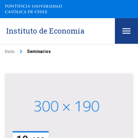
Instituto de Economía
keyboard_arrow_right
Inicio
Seminarios