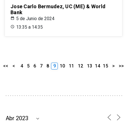
Jose Carlo Bermudez, UC (ME) & World
Bank
5 de Junio de 2024
13:35 a 14:35
<<
<
4
5
6
7
8
9
10
11
12
13
14
15
>
>>