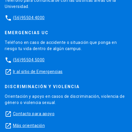
Teléfono para comunicarse con las distintas áreas de la
Universidad.
phone
(56)95504 4000
EMERGENCIAS UC
Teléfono en caso de accidente o situación que ponga en
riesgo tu vida dentro de algún campus.
phone
(56)95504 5000
launch
Ir al sitio de Emergencias
DISCRIMINACIÓN Y VIOLENCIA
Orientación y apoyo en casos de discriminación, violencia de
género o violencia sexual.
launch
Contacto para apoyo
launch
Más orientación