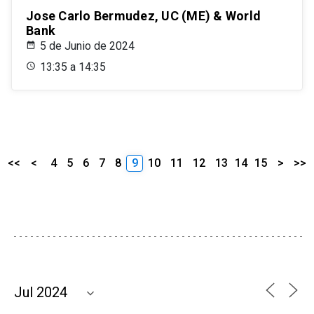
Jose Carlo Bermudez, UC (ME) & World
Bank
5 de Junio de 2024
13:35 a 14:35
<<
<
4
5
6
7
8
9
10
11
12
13
14
15
>
>>