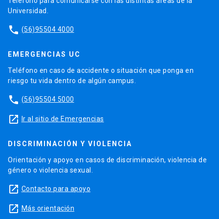
Teléfono para comunicarse con las distintas áreas de la
Universidad.
phone
(56)95504 4000
EMERGENCIAS UC
Teléfono en caso de accidente o situación que ponga en
riesgo tu vida dentro de algún campus.
phone
(56)95504 5000
launch
Ir al sitio de Emergencias
DISCRIMINACIÓN Y VIOLENCIA
Orientación y apoyo en casos de discriminación, violencia de
género o violencia sexual.
launch
Contacto para apoyo
launch
Más orientación