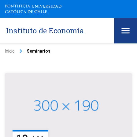
Instituto de Economía
keyboard_arrow_right
Inicio
Seminarios