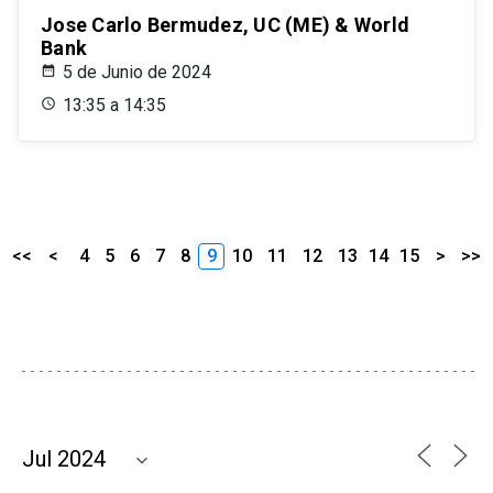
Jose Carlo Bermudez, UC (ME) & World
Bank
5 de Junio de 2024
13:35 a 14:35
<<
<
4
5
6
7
8
9
10
11
12
13
14
15
>
>>