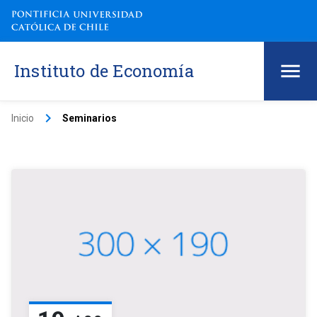
Instituto de Economía
keyboard_arrow_right
Inicio
Seminarios