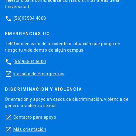
Teléfono para comunicarse con las distintas áreas de la
Universidad.
phone
(56)95504 4000
EMERGENCIAS UC
Teléfono en caso de accidente o situación que ponga en
riesgo tu vida dentro de algún campus.
phone
(56)95504 5000
launch
Ir al sitio de Emergencias
DISCRIMINACIÓN Y VIOLENCIA
Orientación y apoyo en casos de discriminación, violencia de
género o violencia sexual.
launch
Contacto para apoyo
launch
Más orientación