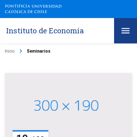
Instituto de Economía
keyboard_arrow_right
Inicio
Seminarios