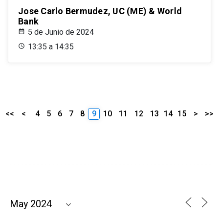
Jose Carlo Bermudez, UC (ME) & World
Bank
5 de Junio de 2024
13:35 a 14:35
<<
<
4
5
6
7
8
9
10
11
12
13
14
15
>
>>