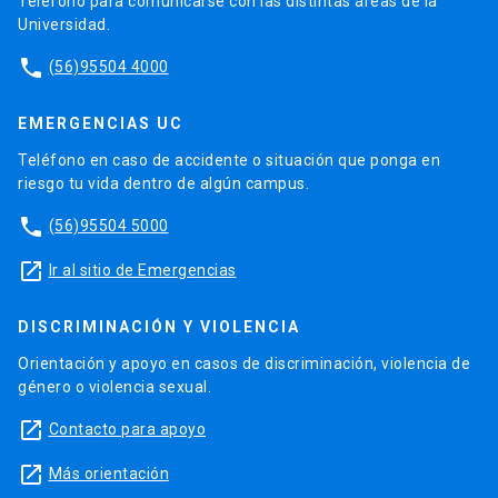
Teléfono para comunicarse con las distintas áreas de la
Universidad.
phone
(56)95504 4000
EMERGENCIAS UC
Teléfono en caso de accidente o situación que ponga en
riesgo tu vida dentro de algún campus.
phone
(56)95504 5000
launch
Ir al sitio de Emergencias
DISCRIMINACIÓN Y VIOLENCIA
Orientación y apoyo en casos de discriminación, violencia de
género o violencia sexual.
launch
Contacto para apoyo
launch
Más orientación