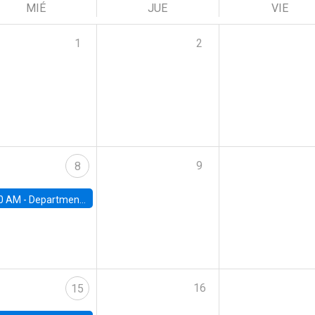
MIÉ
JUE
VIE
1
2
9
8
0 AM -
Department Seminar: James Robinson
16
15