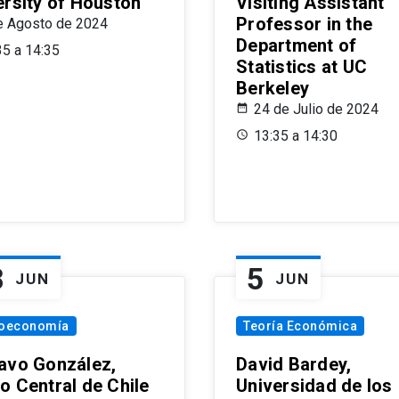
ersity of Houston
Visiting Assistant
Professor in the
e Agosto de 2024
Department of
35 a 14:35
Statistics at UC
Berkeley
24 de Julio de 2024
13:35 a 14:30
8
5
JUN
JUN
oeconomía
Teoría Económica
avo González,
David Bardey,
o Central de Chile
Universidad de los