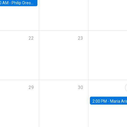
0 AM -
Philip Oreopolous, University of Toronto
22
23
29
30
2:00 PM -
Maria Aristizabal-Ramirez, FED