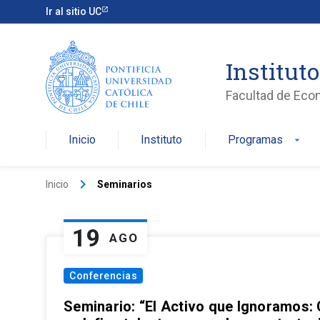
Ir al sitio UC
Institut
Facultad de Eco
Inicio
Instituto
Programas
arrow_drop_down
keyboard_arrow_right
Inicio
Seminarios
19
AGO
Conferencias
Seminario: “El Activo que Ignoramos: