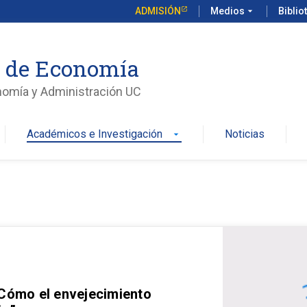
ADMISIÓN
Medios
arrow_drop_down
Biblio
o de Economía
nomía y Administración UC
Académicos e Investigación
Noticias
arrow_drop_down
 Cómo el envejecimiento