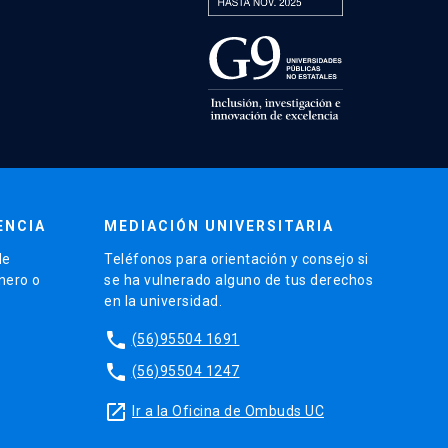
ENCIA
MEDIACIÓN UNIVERSITARIA
de
Teléfonos para orientación y consejo si
énero o
se ha vulnerado alguno de tus derechos
en la universidad.
phone
(56)95504 1691
phone
(56)95504 1247
launch
Ir a la Oficina de Ombuds UC