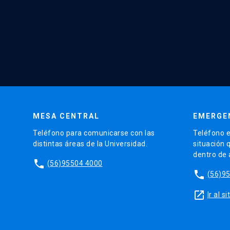
MESA CENTRAL
EMERGE
Teléfono para comunicarse con las
Teléfono e
distintas áreas de la Universidad.
situación 
dentro de
phone
(56)95504 4000
phone
(56)9
launch
Ir al 