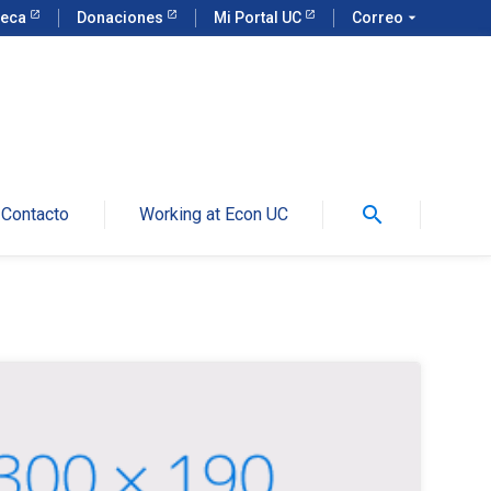
teca
Donaciones
Mi Portal UC
Correo
arrow_drop_down
search
Contacto
Working at Econ UC