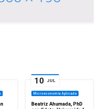
10
JUL
a
Microeconomía Aplicada
an
Beatriz Ahumada, PhD