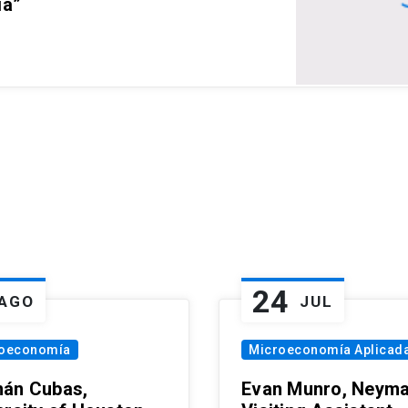
ia”
24
AGO
JUL
oeconomía
Microeconomía Aplicad
án Cubas,
Evan Munro, Neym