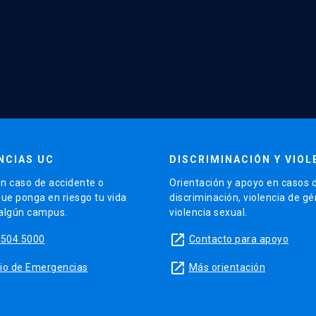
NCIAS UC
DISCRIMINACIÓN Y VIOL
n caso de accidente o
Orientación y apoyo en casos 
que ponga en riesgo tu vida
discriminación, violencia de g
 algún campus.
violencia sexual.
launch
5504 5000
Contacto para apoyo
launch
sitio de Emergencias
Más orientación