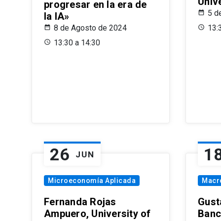
Univ
progresar en la era de
5 d
la IA»
8 de Agosto de 2024
13:
13:30 a 14:30
26
1
JUN
Microeconomía Aplicada
Macr
Fernanda Rojas
Gust
Ampuero, University of
Banc