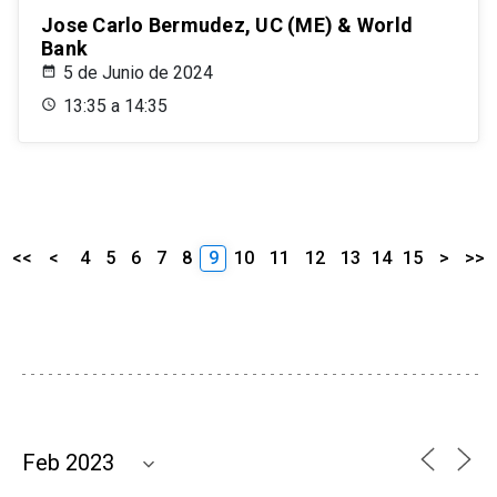
Jose Carlo Bermudez, UC (ME) & World
Bank
5 de Junio de 2024
13:35 a 14:35
<<
<
4
5
6
7
8
9
10
11
12
13
14
15
>
>>