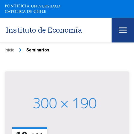
Instituto de Economía
keyboard_arrow_right
Inicio
Seminarios