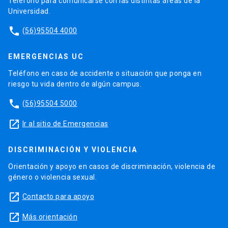
Teléfono para comunicarse con las distintas áreas de la
Universidad.
phone
(56)95504 4000
EMERGENCIAS UC
Teléfono en caso de accidente o situación que ponga en
riesgo tu vida dentro de algún campus.
phone
(56)95504 5000
launch
Ir al sitio de Emergencias
DISCRIMINACIÓN Y VIOLENCIA
Orientación y apoyo en casos de discriminación, violencia de
género o violencia sexual.
launch
Contacto para apoyo
launch
Más orientación