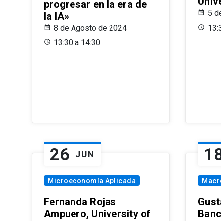
Univ
progresar en la era de
5 d
la IA»
8 de Agosto de 2024
13:
13:30 a 14:30
26
1
JUN
Microeconomía Aplicada
Macr
Fernanda Rojas
Gust
Ampuero, University of
Banc