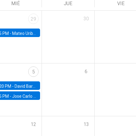
MIÉ
JUE
VIE
30
29
5 PM -
Mateo Uribe-Castro, Universidad de los Andes (Colombia)
6
5
20 PM -
David Bardey, Universidad de los Andes - CEDE
5 PM -
Jose Carlo Bermudez, UC (ME) & World Bank
12
13