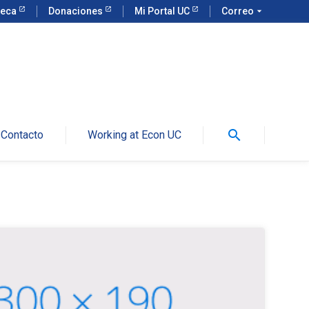
teca
Donaciones
Mi Portal UC
Correo
arrow_drop_down
search
Contacto
Working at Econ UC