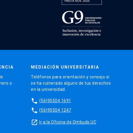
ENCIA
MEDIACIÓN UNIVERSITARIA
de
Teléfonos para orientación y consejo si
énero o
se ha vulnerado alguno de tus derechos
en la universidad.
phone
(56)95504 1691
phone
(56)95504 1247
launch
Ir a la Oficina de Ombuds UC