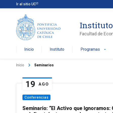
Ir al sitio UC
Institut
Facultad de Eco
Inicio
Instituto
Programas
arrow_drop_down
keyboard_arrow_right
Inicio
Seminarios
19
AGO
Conferencias
Seminario: “El Activo que Ignoramos: