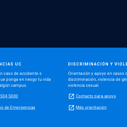
NCIAS UC
DISCRIMINACIÓN Y VIOL
n caso de accidente o
Orientación y apoyo en casos 
que ponga en riesgo tu vida
discriminación, violencia de g
 algún campus.
violencia sexual.
launch
5504 5000
Contacto para apoyo
launch
sitio de Emergencias
Más orientación