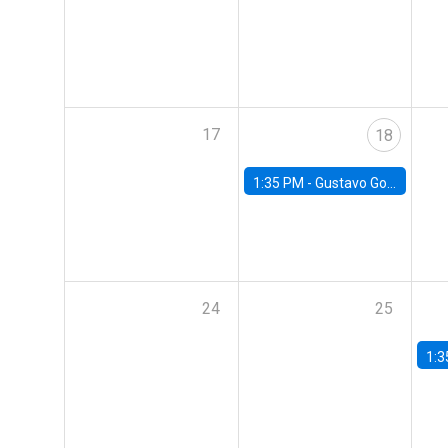
17
18
1:35 PM -
Gustavo González, Banco Central de Chile
24
25
1:3