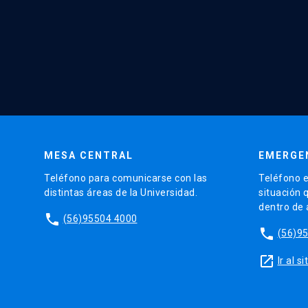
MESA CENTRAL
EMERGE
Teléfono para comunicarse con las
Teléfono e
distintas áreas de la Universidad.
situación 
dentro de
phone
(56)95504 4000
phone
(56)9
launch
Ir al 