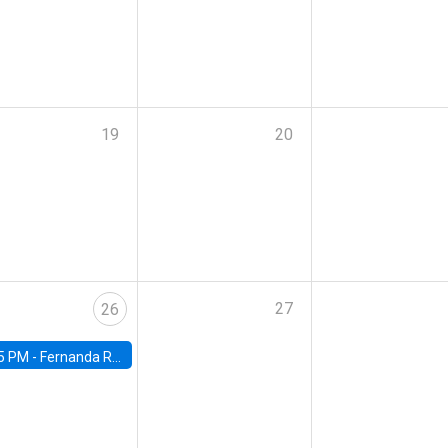
19
20
27
26
5 PM -
Fernanda Rojas Ampuero, University of Wisconsin-Madison