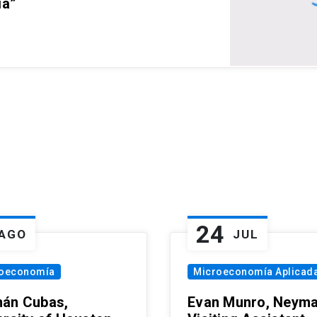
ia”
24
AGO
JUL
oeconomía
Microeconomía Aplicad
án Cubas,
Evan Munro, Neym