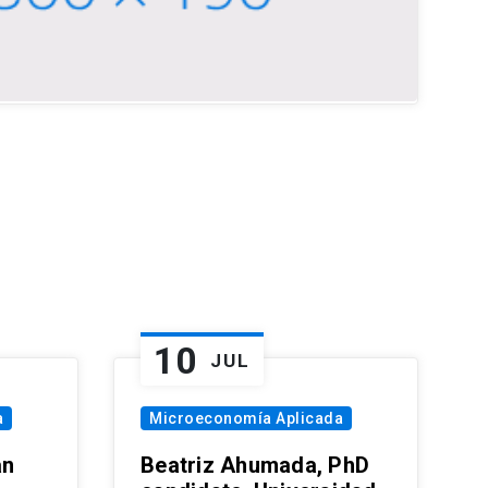
10
JUL
a
Microeconomía Aplicada
an
Beatriz Ahumada, PhD