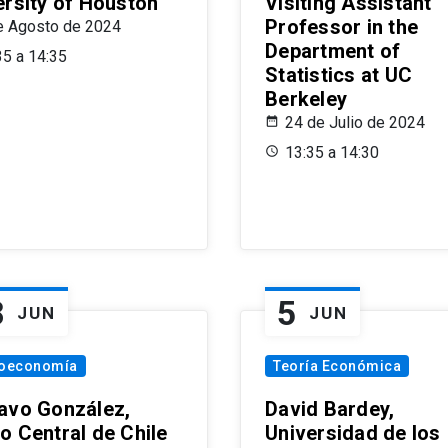
ersity of Houston
Visiting Assistant
Professor in the
e Agosto de 2024
Department of
35 a 14:35
Statistics at UC
Berkeley
24 de Julio de 2024
13:35 a 14:30
8
5
JUN
JUN
oeconomía
Teoría Económica
avo González,
David Bardey,
o Central de Chile
Universidad de los