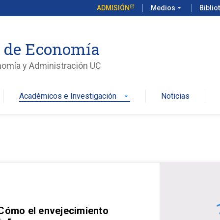
ADMISIÓN
Medios
arrow_drop_down
Biblio
o de Economía
nomía y Administración UC
Académicos e Investigación
Noticias
arrow_drop_down
 Cómo el envejecimiento