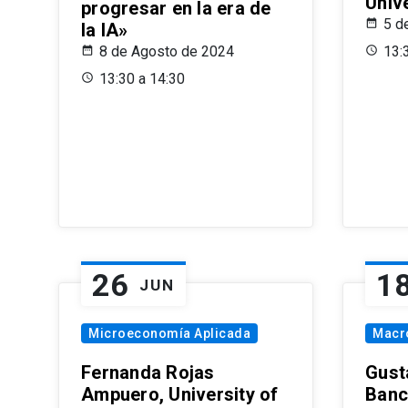
Univ
progresar en la era de
5 d
la IA»
8 de Agosto de 2024
13:
13:30 a 14:30
26
1
JUN
Microeconomía Aplicada
Macr
Fernanda Rojas
Gust
Ampuero, University of
Banc