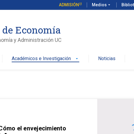
ADMISIÓN
Medios
arrow_drop_down
Biblio
o de Economía
nomía y Administración UC
Académicos e Investigación
Noticias
arrow_drop_down
 Cómo el envejecimiento