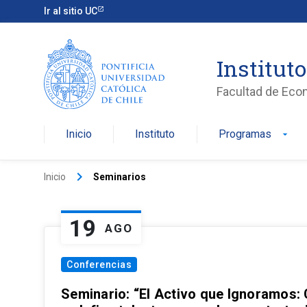
Ir al sitio UC
Institut
Facultad de Eco
Inicio
Instituto
Programas
arrow_drop_down
keyboard_arrow_right
Inicio
Seminarios
19
AGO
Conferencias
Seminario: “El Activo que Ignoramos: