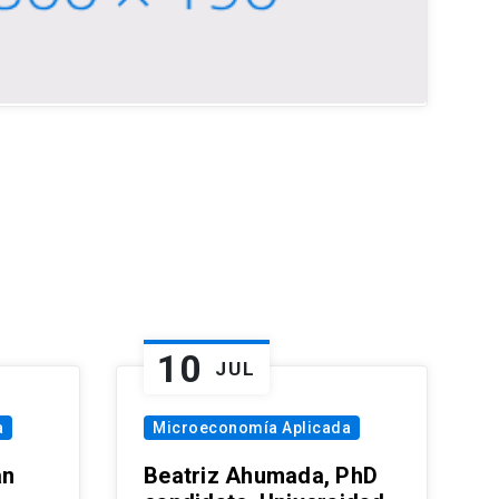
10
JUL
a
Microeconomía Aplicada
an
Beatriz Ahumada, PhD