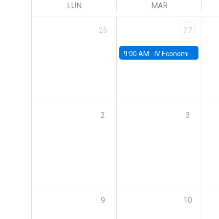
LUN
MAR
26
27
9:00 AM -
IV Economics Alumni Workshop
2
3
9
10