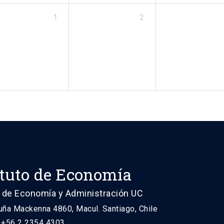
1
2
ituto de Economía
 de Economía y Administración UC
uña Mackenna 4860, Macul. Santiago, Chile
: +56 2 2354 4303