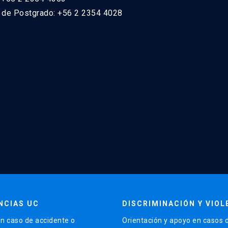
n de Postgrado: +56 2 2354 4028
NCIAS UC
DISCRIMINACIÓN Y VIOL
n caso de accidente o
Orientación y apoyo en casos 