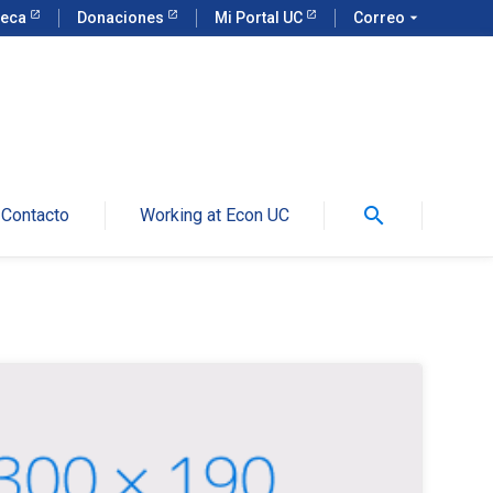
teca
Donaciones
Mi Portal UC
Correo
arrow_drop_down
search
Contacto
Working at Econ UC