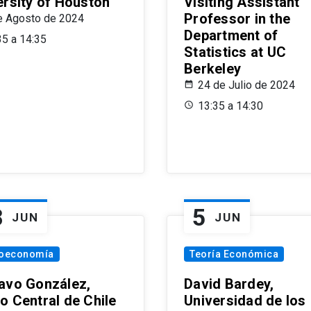
ersity of Houston
Visiting Assistant
Professor in the
e Agosto de 2024
Department of
35 a 14:35
Statistics at UC
Berkeley
24 de Julio de 2024
13:35 a 14:30
8
5
JUN
JUN
oeconomía
Teoría Económica
avo González,
David Bardey,
o Central de Chile
Universidad de los