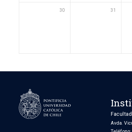
30
31
Inst
Facultad
Avda. Vic
Teléfono