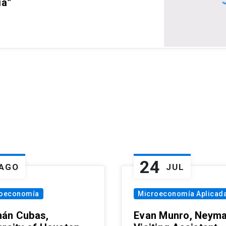
ia”
24
AGO
JUL
oeconomía
Microeconomía Aplicad
án Cubas,
Evan Munro, Neym