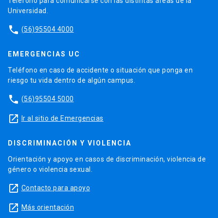
Teléfono para comunicarse con las distintas áreas de la
Universidad.
phone
(56)95504 4000
EMERGENCIAS UC
Teléfono en caso de accidente o situación que ponga en
riesgo tu vida dentro de algún campus.
phone
(56)95504 5000
launch
Ir al sitio de Emergencias
DISCRIMINACIÓN Y VIOLENCIA
Orientación y apoyo en casos de discriminación, violencia de
género o violencia sexual.
launch
Contacto para apoyo
launch
Más orientación