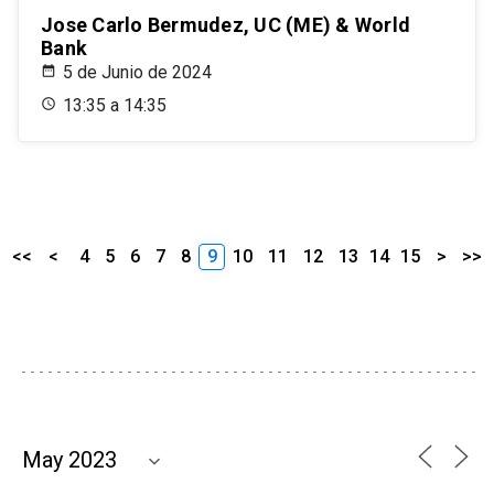
Jose Carlo Bermudez, UC (ME) & World
Bank
5 de Junio de 2024
13:35 a 14:35
<<
<
4
5
6
7
8
9
10
11
12
13
14
15
>
>>