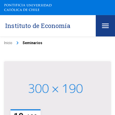
Instituto de Economía
keyboard_arrow_right
Inicio
Seminarios