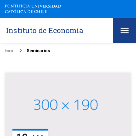
Instituto de Economía
keyboard_arrow_right
Inicio
Seminarios