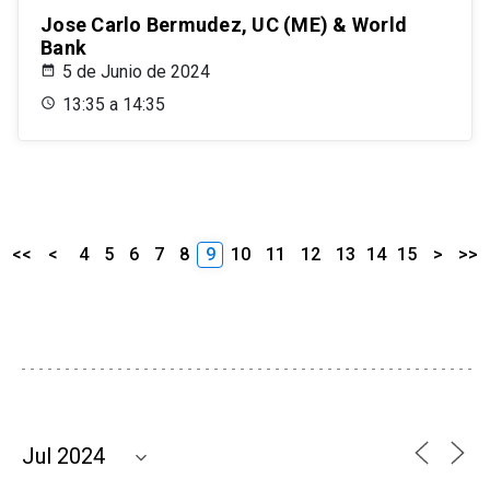
Jose Carlo Bermudez, UC (ME) & World
Bank
5 de Junio de 2024
13:35 a 14:35
<<
<
4
5
6
7
8
9
10
11
12
13
14
15
>
>>