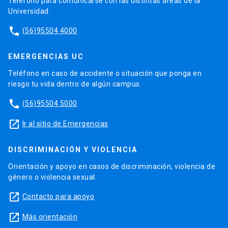
Teléfono para comunicarse con las distintas áreas de la
Universidad.
phone
(56)95504 4000
EMERGENCIAS UC
Teléfono en caso de accidente o situación que ponga en
riesgo tu vida dentro de algún campus.
phone
(56)95504 5000
launch
Ir al sitio de Emergencias
DISCRIMINACIÓN Y VIOLENCIA
Orientación y apoyo en casos de discriminación, violencia de
género o violencia sexual.
launch
Contacto para apoyo
launch
Más orientación