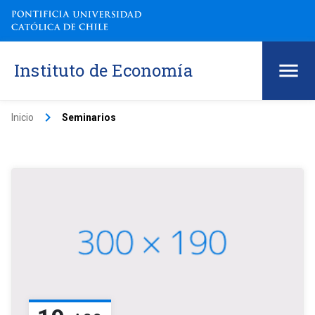
Instituto de Economía
keyboard_arrow_right
Inicio
Seminarios