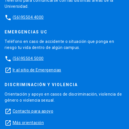
Teléfono para comunicarse con las distintas áreas de la
Universidad.
phone
(56)95504 4000
EMERGENCIAS UC
Teléfono en caso de accidente o situación que ponga en
riesgo tu vida dentro de algún campus.
phone
(56)95504 5000
launch
Ir al sitio de Emergencias
DISCRIMINACIÓN Y VIOLENCIA
Orientación y apoyo en casos de discriminación, violencia de
género o violencia sexual.
launch
Contacto para apoyo
launch
Más orientación