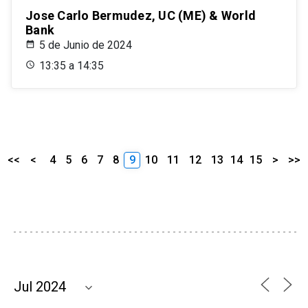
Jose Carlo Bermudez, UC (ME) & World
Bank
5 de Junio de 2024
13:35 a 14:35
<<
<
4
5
6
7
8
9
10
11
12
13
14
15
>
>>