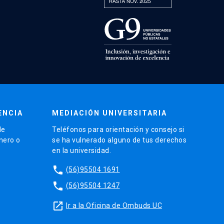
ENCIA
MEDIACIÓN UNIVERSITARIA
de
Teléfonos para orientación y consejo si
énero o
se ha vulnerado alguno de tus derechos
en la universidad.
phone
(56)95504 1691
phone
(56)95504 1247
launch
Ir a la Oficina de Ombuds UC