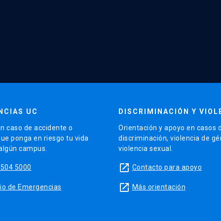
NCIAS UC
DISCRIMINACIÓN Y VIOL
n caso de accidente o
Orientación y apoyo en casos 
que ponga en riesgo tu vida
discriminación, violencia de g
 algún campus.
violencia sexual.
launch
5504 5000
Contacto para apoyo
launch
sitio de Emergencias
Más orientación