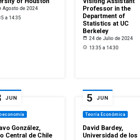
ersity of Houston
Visiting Assistant
Professor in the
e Agosto de 2024
Department of
35 a 14:35
Statistics at UC
Berkeley
24 de Julio de 2024
13:35 a 14:30
8
5
JUN
JUN
oeconomía
Teoría Económica
avo González,
David Bardey,
o Central de Chile
Universidad de los