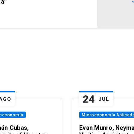
ia”
24
AGO
JUL
oeconomía
Microeconomía Aplicad
án Cubas,
Evan Munro, Neym