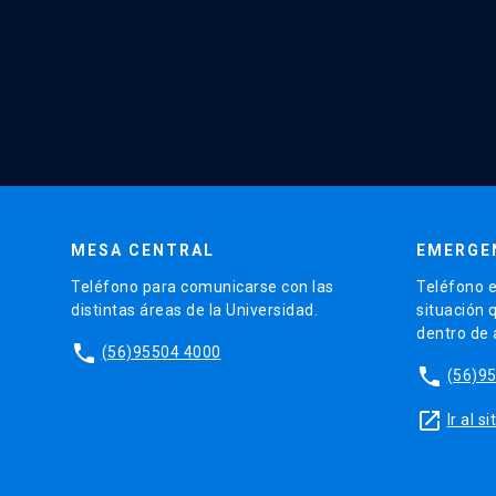
MESA CENTRAL
EMERGE
Teléfono para comunicarse con las
Teléfono e
distintas áreas de la Universidad.
situación 
dentro de
phone
(56)95504 4000
phone
(56)9
launch
Ir al 