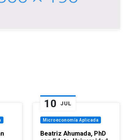
10
JUL
a
Microeconomía Aplicada
an
Beatriz Ahumada, PhD