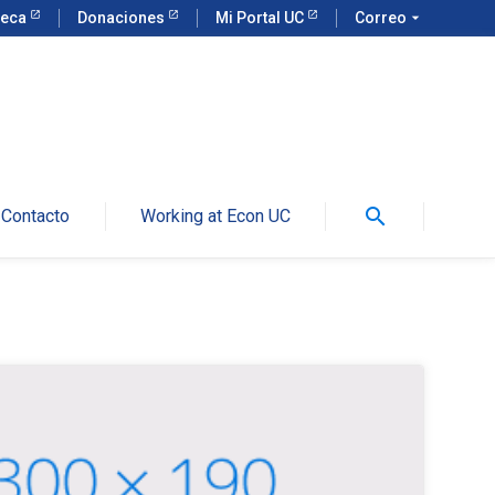
teca
Donaciones
Mi Portal UC
Correo
arrow_drop_down
search
Contacto
Working at Econ UC