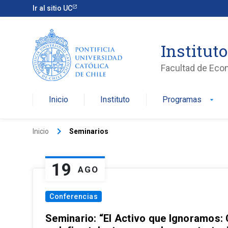
Ir al sitio UC
Institut
Facultad de Eco
Inicio
Instituto
Programas
arrow_drop_down
keyboard_arrow_right
Inicio
Seminarios
19
AGO
Conferencias
Seminario: “El Activo que Ignoramos: