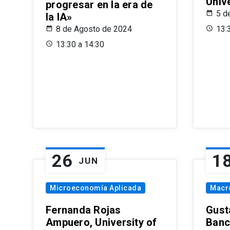
Univ
progresar en la era de
5 d
la IA»
8 de Agosto de 2024
13:
13:30 a 14:30
26
1
JUN
Microeconomía Aplicada
Macr
Fernanda Rojas
Gust
Ampuero, University of
Banc