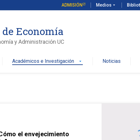
ADMISIÓN
Medios
arrow_drop_down
Biblio
o de Economía
nomía y Administración UC
Académicos e Investigación
Noticias
arrow_drop_down
 Cómo el envejecimiento