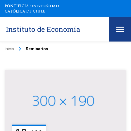
Instituto de Economía
keyboard_arrow_right
Inicio
Seminarios