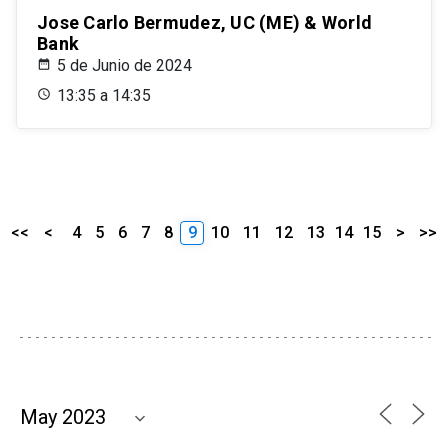
Jose Carlo Bermudez, UC (ME) & World
Bank
5 de Junio de 2024
13:35 a 14:35
<<
<
4
5
6
7
8
9
10
11
12
13
14
15
>
>>