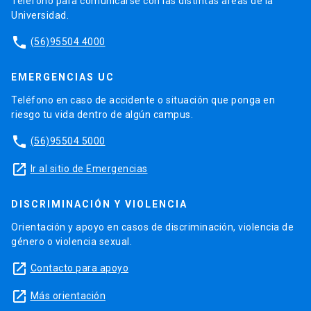
Teléfono para comunicarse con las distintas áreas de la
Universidad.
phone
(56)95504 4000
EMERGENCIAS UC
Teléfono en caso de accidente o situación que ponga en
riesgo tu vida dentro de algún campus.
phone
(56)95504 5000
launch
Ir al sitio de Emergencias
DISCRIMINACIÓN Y VIOLENCIA
Orientación y apoyo en casos de discriminación, violencia de
género o violencia sexual.
launch
Contacto para apoyo
launch
Más orientación