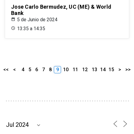
Jose Carlo Bermudez, UC (ME) & World
Bank
5 de Junio de 2024
13:35 a 14:35
<<
<
4
5
6
7
8
9
10
11
12
13
14
15
>
>>