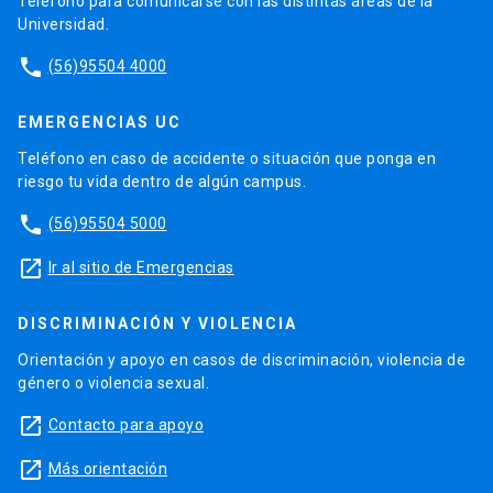
Teléfono para comunicarse con las distintas áreas de la
Universidad.
phone
(56)95504 4000
EMERGENCIAS UC
Teléfono en caso de accidente o situación que ponga en
riesgo tu vida dentro de algún campus.
phone
(56)95504 5000
launch
Ir al sitio de Emergencias
DISCRIMINACIÓN Y VIOLENCIA
Orientación y apoyo en casos de discriminación, violencia de
género o violencia sexual.
launch
Contacto para apoyo
launch
Más orientación