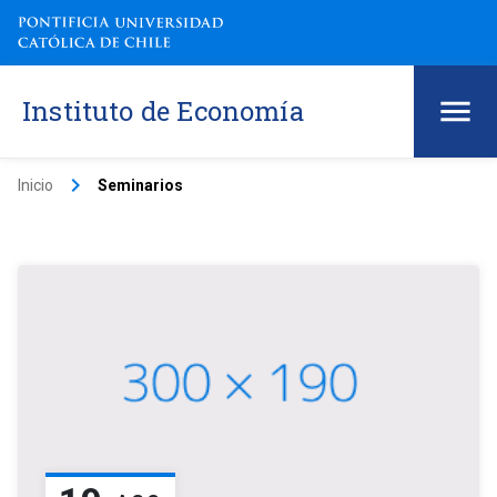
Instituto de Economía
keyboard_arrow_right
Inicio
Seminarios