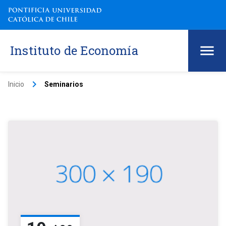
Instituto de Economía
keyboard_arrow_right
Inicio
Seminarios