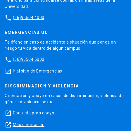
Teléfono para comunicarse con las distintas áreas de la
Universidad.
phone
(56)95504 4000
EMERGENCIAS UC
Teléfono en caso de accidente o situación que ponga en
riesgo tu vida dentro de algún campus.
phone
(56)95504 5000
launch
Ir al sitio de Emergencias
DISCRIMINACIÓN Y VIOLENCIA
Orientación y apoyo en casos de discriminación, violencia de
género o violencia sexual.
launch
Contacto para apoyo
launch
Más orientación