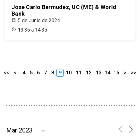
Jose Carlo Bermudez, UC (ME) & World
Bank
5 de Junio de 2024
13:35 a 14:35
<<
<
4
5
6
7
8
9
10
11
12
13
14
15
>
>>