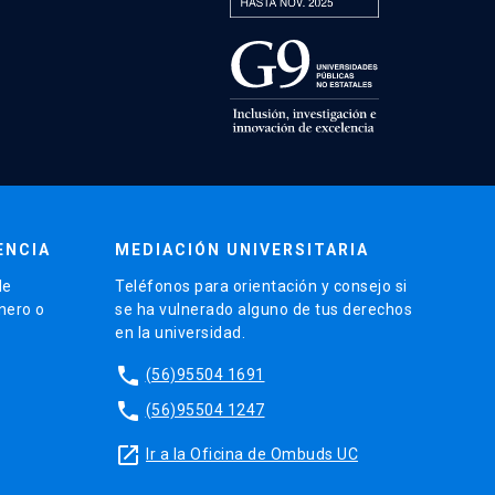
ENCIA
MEDIACIÓN UNIVERSITARIA
de
Teléfonos para orientación y consejo si
énero o
se ha vulnerado alguno de tus derechos
en la universidad.
phone
(56)95504 1691
phone
(56)95504 1247
launch
Ir a la Oficina de Ombuds UC