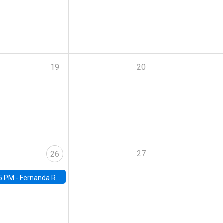
19
20
27
26
5 PM -
Fernanda Rojas Ampuero, University of Wisconsin-Madison