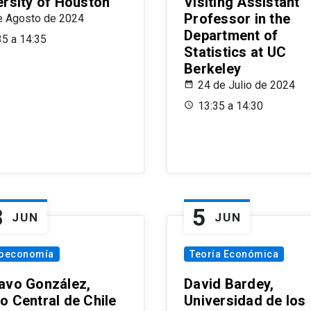
ersity of Houston
Visiting Assistant
Professor in the
e Agosto de 2024
Department of
35 a 14:35
Statistics at UC
Berkeley
24 de Julio de 2024
13:35 a 14:30
8
5
JUN
JUN
oeconomía
Teoría Económica
avo González,
David Bardey,
o Central de Chile
Universidad de los