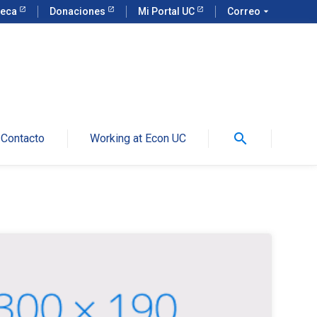
teca
Donaciones
Mi Portal UC
Correo
arrow_drop_down
search
Contacto
Working at Econ UC