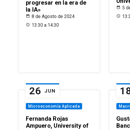
Univ
progresar en la era de
5 d
la IA»
8 de Agosto de 2024
13:
13:30 a 14:30
26
1
JUN
Microeconomía Aplicada
Macr
Fernanda Rojas
Gust
Ampuero, University of
Banc