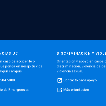
NCIAS UC
DISCRIMINACIÓN Y VIOL
n caso de accidente o
Orientación y apoyo en casos 
que ponga en riesgo tu vida
discriminación, violencia de g
 algún campus.
violencia sexual.
launch
5504 5000
Contacto para apoyo
launch
sitio de Emergencias
Más orientación