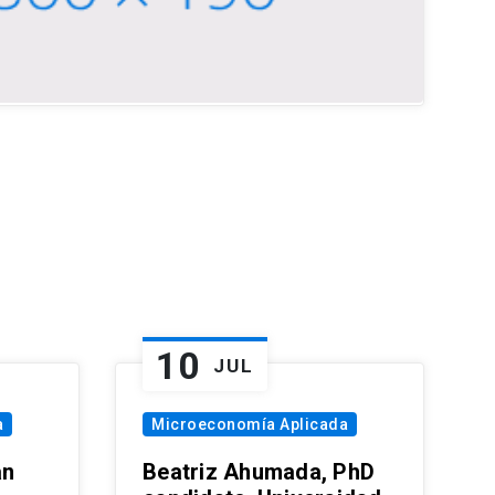
10
JUL
a
Microeconomía Aplicada
an
Beatriz Ahumada, PhD