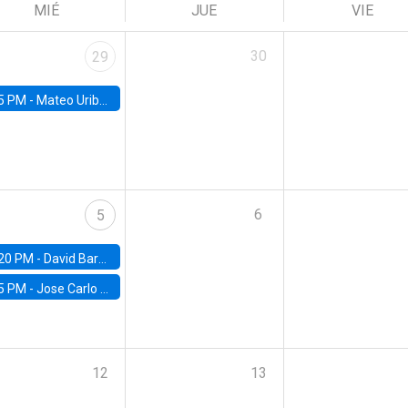
MIÉ
JUE
VIE
30
29
5 PM -
Mateo Uribe-Castro, Universidad de los Andes (Colombia)
6
5
20 PM -
David Bardey, Universidad de los Andes - CEDE
5 PM -
Jose Carlo Bermudez, UC (ME) & World Bank
12
13