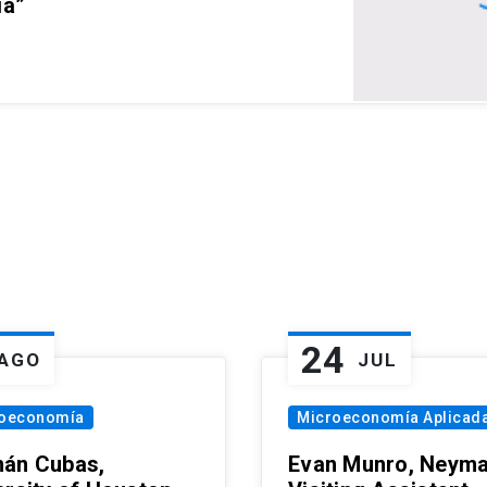
ia”
24
AGO
JUL
oeconomía
Microeconomía Aplicad
án Cubas,
Evan Munro, Neym