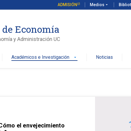
ADMISIÓN
Medios
arrow_drop_down
Biblio
o de Economía
nomía y Administración UC
Académicos e Investigación
Noticias
arrow_drop_down
 Cómo el envejecimiento