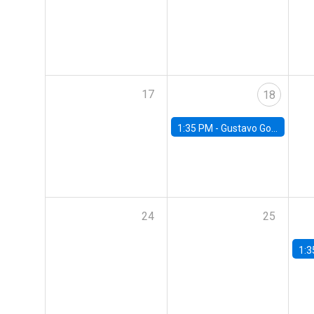
17
18
1:35 PM -
Gustavo González, Banco Central de Chile
24
25
1:3