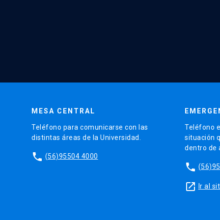
MESA CENTRAL
EMERGE
Teléfono para comunicarse con las
Teléfono e
distintas áreas de la Universidad.
situación 
dentro de
phone
(56)95504 4000
phone
(56)9
launch
Ir al 