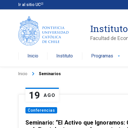
Ir al sitio UC
Institut
Facultad de Eco
Inicio
Instituto
Programas
arrow_drop_down
keyboard_arrow_right
Inicio
Seminarios
19
AGO
Conferencias
Seminario: “El Activo que Ignoramos: