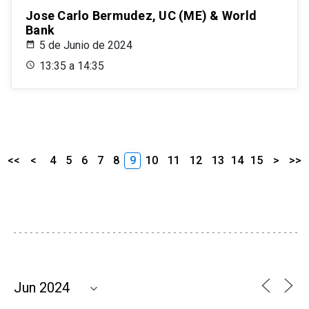
Jose Carlo Bermudez, UC (ME) & World
Bank
5 de Junio de 2024
13:35 a 14:35
<<
<
4
5
6
7
8
9
10
11
12
13
14
15
>
>>