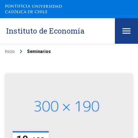
Instituto de Economía
keyboard_arrow_right
Inicio
Seminarios