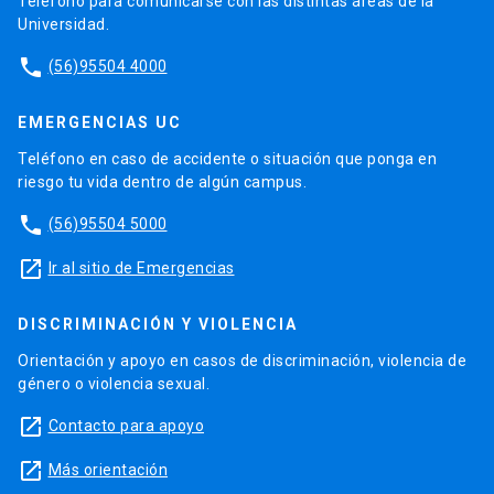
Teléfono para comunicarse con las distintas áreas de la
Universidad.
phone
(56)95504 4000
EMERGENCIAS UC
Teléfono en caso de accidente o situación que ponga en
riesgo tu vida dentro de algún campus.
phone
(56)95504 5000
launch
Ir al sitio de Emergencias
DISCRIMINACIÓN Y VIOLENCIA
Orientación y apoyo en casos de discriminación, violencia de
género o violencia sexual.
launch
Contacto para apoyo
launch
Más orientación