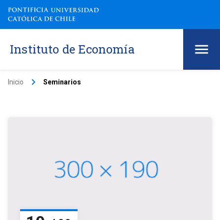
Instituto de Economía
keyboard_arrow_right
Inicio
Seminarios