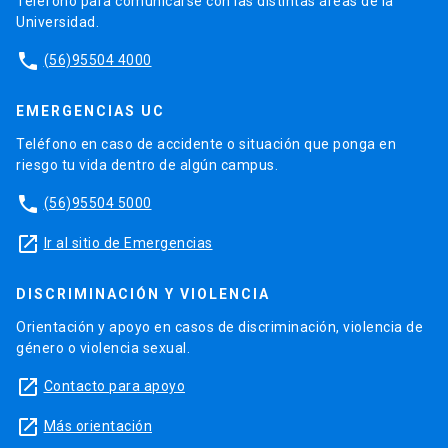
Teléfono para comunicarse con las distintas áreas de la
Universidad.
phone
(56)95504 4000
EMERGENCIAS UC
Teléfono en caso de accidente o situación que ponga en
riesgo tu vida dentro de algún campus.
phone
(56)95504 5000
launch
Ir al sitio de Emergencias
DISCRIMINACIÓN Y VIOLENCIA
Orientación y apoyo en casos de discriminación, violencia de
género o violencia sexual.
launch
Contacto para apoyo
launch
Más orientación