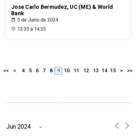
Jose Carlo Bermudez, UC (ME) & World
Bank
5 de Junio de 2024
13:35 a 14:35
<<
<
4
5
6
7
8
9
10
11
12
13
14
15
>
>>