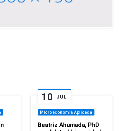
10
JUL
a
Microeconomía Aplicada
an
Beatriz Ahumada, PhD