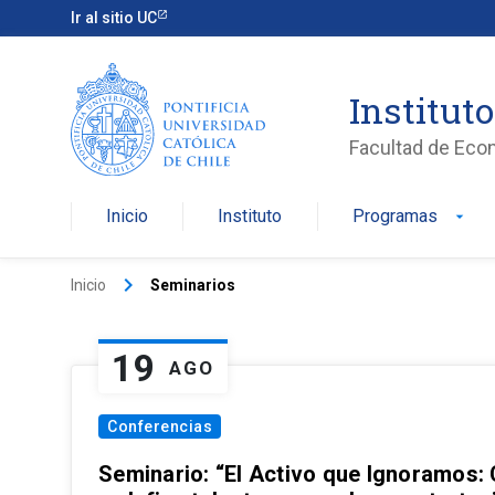
Ir al sitio UC
Institut
Facultad de Eco
Inicio
Instituto
Programas
arrow_drop_down
keyboard_arrow_right
Inicio
Seminarios
19
AGO
Conferencias
Seminario: “El Activo que Ignoramos: