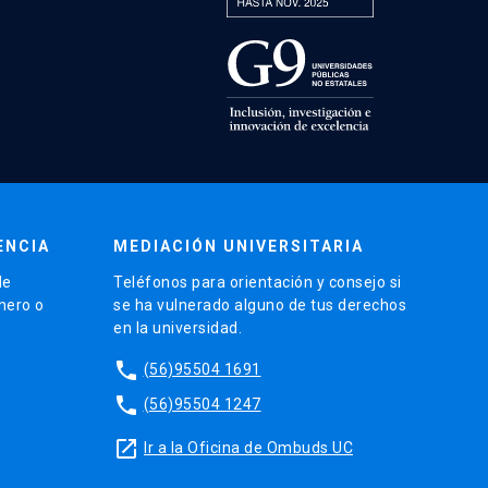
ENCIA
MEDIACIÓN UNIVERSITARIA
de
Teléfonos para orientación y consejo si
énero o
se ha vulnerado alguno de tus derechos
en la universidad.
phone
(56)95504 1691
phone
(56)95504 1247
launch
Ir a la Oficina de Ombuds UC