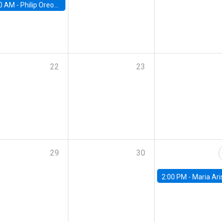
0 AM -
Philip Oreopolous, University of Toronto
22
23
29
30
2:00 PM -
Maria Aristizabal-Ramirez, FED