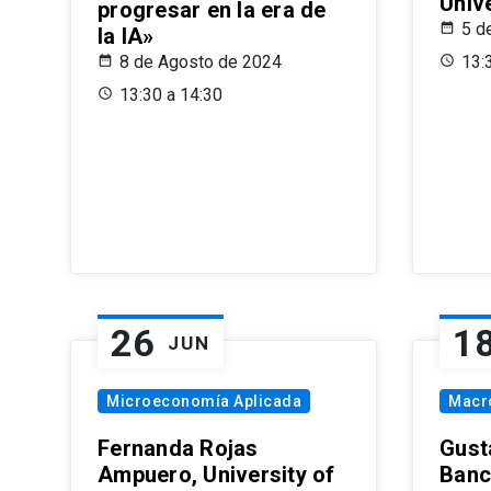
Univ
progresar en la era de
5 d
la IA»
8 de Agosto de 2024
13:
13:30 a 14:30
26
1
JUN
Microeconomía Aplicada
Macr
Fernanda Rojas
Gust
Ampuero, University of
Banc