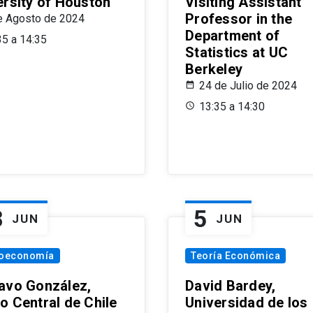
ersity of Houston
Visiting Assistant
Professor in the
e Agosto de 2024
Department of
35 a 14:35
Statistics at UC
Berkeley
24 de Julio de 2024
13:35 a 14:30
8
5
JUN
JUN
oeconomía
Teoría Económica
avo González,
David Bardey,
o Central de Chile
Universidad de los