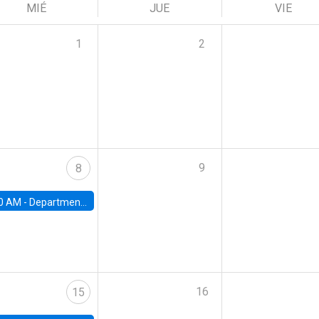
MIÉ
JUE
VIE
1
2
9
8
0 AM -
Department Seminar: James Robinson
16
15