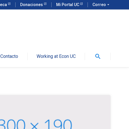
teca
Donaciones
Mi Portal UC
Correo
arrow_drop_down
search
Contacto
Working at Econ UC