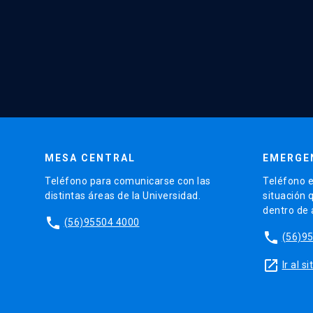
MESA CENTRAL
EMERGE
Teléfono para comunicarse con las
Teléfono e
distintas áreas de la Universidad.
situación 
dentro de
phone
(56)95504 4000
phone
(56)9
launch
Ir al 