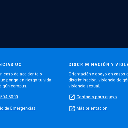
NCIAS UC
DISCRIMINACIÓN Y VIOL
n caso de accidente o
Orientación y apoyo en casos 
que ponga en riesgo tu vida
discriminación, violencia de g
 algún campus.
violencia sexual.
launch
5504 5000
Contacto para apoyo
launch
sitio de Emergencias
Más orientación