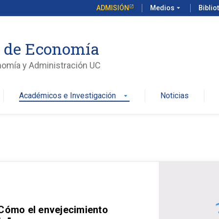
ADMISIÓN
Medios
arrow_drop_down
Biblio
o de Economía
nomía y Administración UC
Académicos e Investigación
Noticias
arrow_drop_down
 Cómo el envejecimiento