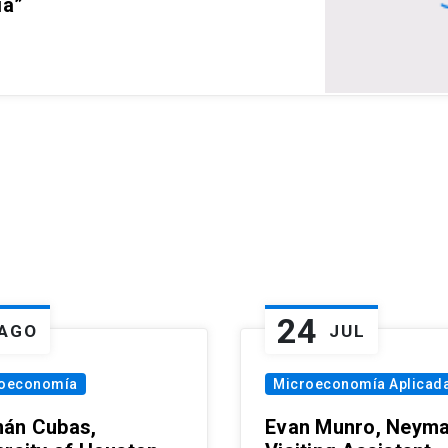
ia”
24
AGO
JUL
oeconomía
Microeconomía Aplicad
án Cubas,
Evan Munro, Neym