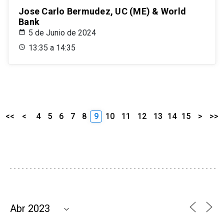
Jose Carlo Bermudez, UC (ME) & World
Bank
5 de Junio de 2024
13:35 a 14:35
<<
<
4
5
6
7
8
9
10
11
12
13
14
15
>
>>