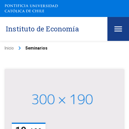
Instituto de Economía
keyboard_arrow_right
Inicio
Seminarios