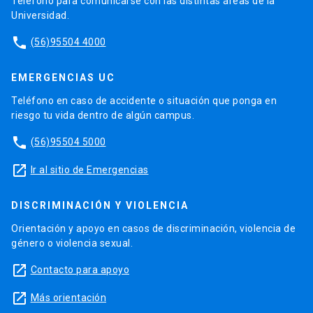
Teléfono para comunicarse con las distintas áreas de la
Universidad.
phone
(56)95504 4000
EMERGENCIAS UC
Teléfono en caso de accidente o situación que ponga en
riesgo tu vida dentro de algún campus.
phone
(56)95504 5000
launch
Ir al sitio de Emergencias
DISCRIMINACIÓN Y VIOLENCIA
Orientación y apoyo en casos de discriminación, violencia de
género o violencia sexual.
launch
Contacto para apoyo
launch
Más orientación