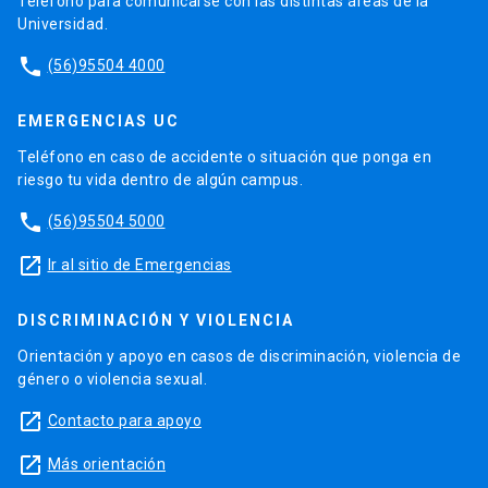
Teléfono para comunicarse con las distintas áreas de la
Universidad.
phone
(56)95504 4000
EMERGENCIAS UC
Teléfono en caso de accidente o situación que ponga en
riesgo tu vida dentro de algún campus.
phone
(56)95504 5000
launch
Ir al sitio de Emergencias
DISCRIMINACIÓN Y VIOLENCIA
Orientación y apoyo en casos de discriminación, violencia de
género o violencia sexual.
launch
Contacto para apoyo
launch
Más orientación