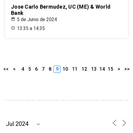
Jose Carlo Bermudez, UC (ME) & World
Bank
5 de Junio de 2024
13:35 a 14:35
<<
<
4
5
6
7
8
9
10
11
12
13
14
15
>
>>