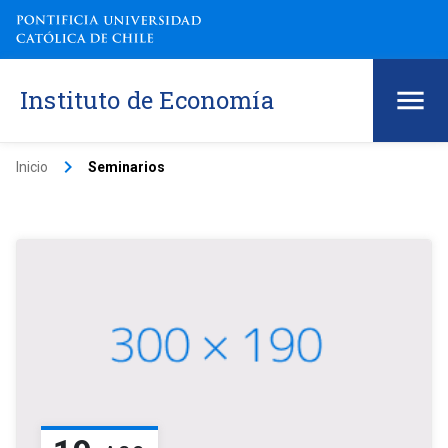
Instituto de Economía
keyboard_arrow_right
Inicio
Seminarios