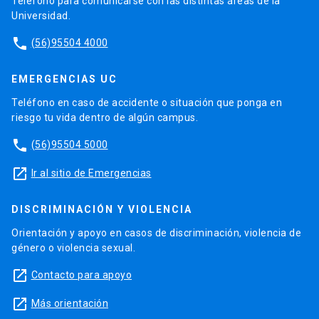
Teléfono para comunicarse con las distintas áreas de la
Universidad.
phone
(56)95504 4000
EMERGENCIAS UC
Teléfono en caso de accidente o situación que ponga en
riesgo tu vida dentro de algún campus.
phone
(56)95504 5000
launch
Ir al sitio de Emergencias
DISCRIMINACIÓN Y VIOLENCIA
Orientación y apoyo en casos de discriminación, violencia de
género o violencia sexual.
launch
Contacto para apoyo
launch
Más orientación