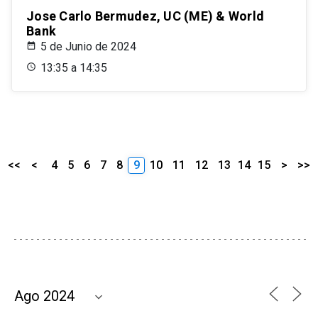
Jose Carlo Bermudez, UC (ME) & World
Bank
5 de Junio de 2024
13:35 a 14:35
<<
<
4
5
6
7
8
9
10
11
12
13
14
15
>
>>