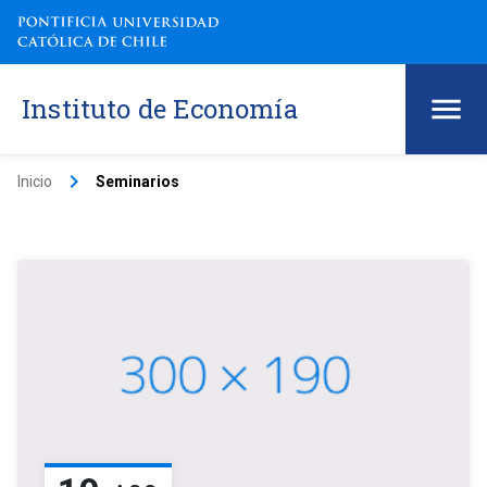
Instituto de Economía
keyboard_arrow_right
Inicio
Seminarios