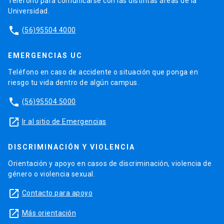
Teléfono para comunicarse con las distintas áreas de la
Universidad.
phone
(56)95504 4000
EMERGENCIAS UC
Teléfono en caso de accidente o situación que ponga en
riesgo tu vida dentro de algún campus.
phone
(56)95504 5000
launch
Ir al sitio de Emergencias
DISCRIMINACIÓN Y VIOLENCIA
Orientación y apoyo en casos de discriminación, violencia de
género o violencia sexual.
launch
Contacto para apoyo
launch
Más orientación