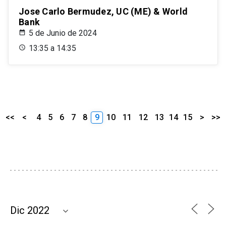
Jose Carlo Bermudez, UC (ME) & World
Bank
5 de Junio de 2024
13:35 a 14:35
<<
<
4
5
6
7
8
9
10
11
12
13
14
15
>
>>