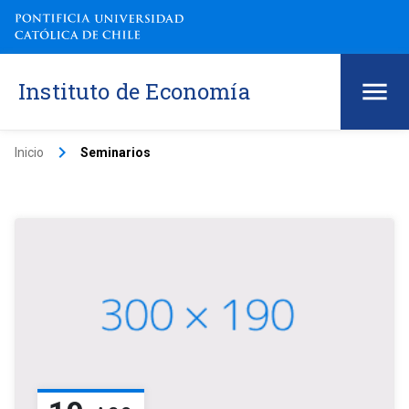
Instituto de Economía
keyboard_arrow_right
Inicio
Seminarios