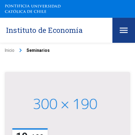
Instituto de Economía
keyboard_arrow_right
Inicio
Seminarios