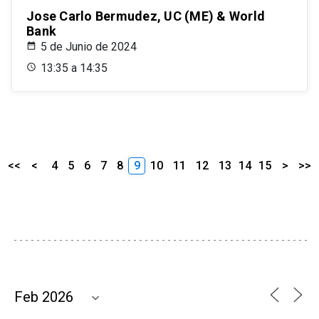
Jose Carlo Bermudez, UC (ME) & World
Bank
5 de Junio de 2024
13:35 a 14:35
<<
<
4
5
6
7
8
9
10
11
12
13
14
15
>
>>