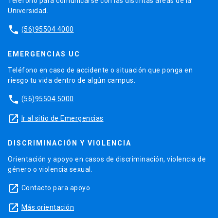
Teléfono para comunicarse con las distintas áreas de la
Universidad.
phone
(56)95504 4000
EMERGENCIAS UC
Teléfono en caso de accidente o situación que ponga en
riesgo tu vida dentro de algún campus.
phone
(56)95504 5000
launch
Ir al sitio de Emergencias
DISCRIMINACIÓN Y VIOLENCIA
Orientación y apoyo en casos de discriminación, violencia de
género o violencia sexual.
launch
Contacto para apoyo
launch
Más orientación