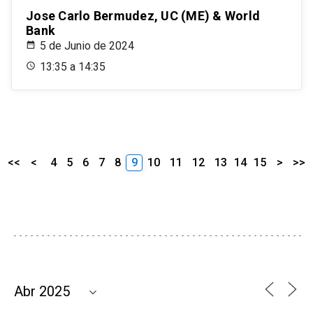
Jose Carlo Bermudez, UC (ME) & World
Bank
5 de Junio de 2024
13:35 a 14:35
<<
<
4
5
6
7
8
9
10
11
12
13
14
15
>
>>