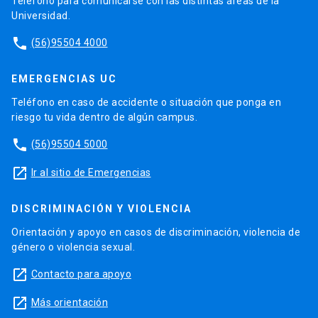
Teléfono para comunicarse con las distintas áreas de la
Universidad.
phone
(56)95504 4000
EMERGENCIAS UC
Teléfono en caso de accidente o situación que ponga en
riesgo tu vida dentro de algún campus.
phone
(56)95504 5000
launch
Ir al sitio de Emergencias
DISCRIMINACIÓN Y VIOLENCIA
Orientación y apoyo en casos de discriminación, violencia de
género o violencia sexual.
launch
Contacto para apoyo
launch
Más orientación