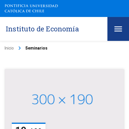
Instituto de Economía
keyboard_arrow_right
Inicio
Seminarios