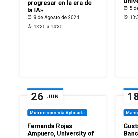
Univ
progresar en la era de
5 d
la IA»
8 de Agosto de 2024
13:
13:30 a 14:30
26
1
JUN
Microeconomía Aplicada
Macr
Fernanda Rojas
Gust
Ampuero, University of
Banc