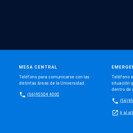
MESA CENTRAL
EMERGE
Teléfono para comunicarse con las
Teléfono e
distintas áreas de la Universidad.
situación 
dentro de
phone
(56)95504 4000
phone
(56)9
launch
Ir al 