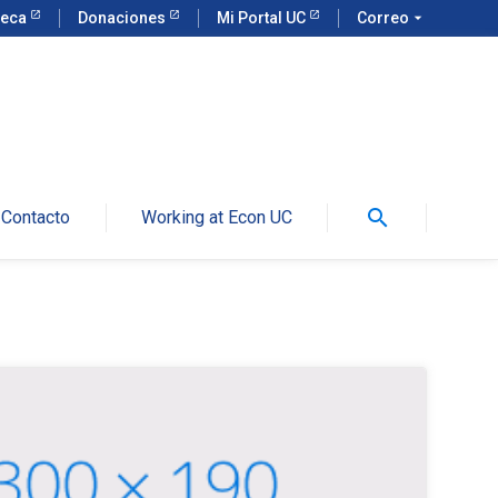
teca
Donaciones
Mi Portal UC
Correo
arrow_drop_down
search
Contacto
Working at Econ UC