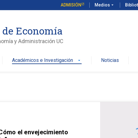
ADMISIÓN
Medios
arrow_drop_down
Biblio
o de Economía
nomía y Administración UC
Académicos e Investigación
Noticias
arrow_drop_down
 Cómo el envejecimiento