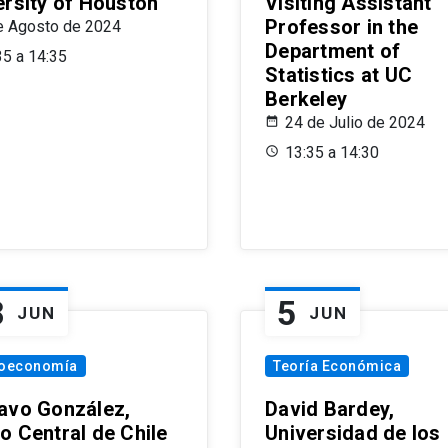
ersity of Houston
Visiting Assistant
Professor in the
e Agosto de 2024
Department of
35 a 14:35
Statistics at UC
Berkeley
24 de Julio de 2024
13:35 a 14:30
8
5
JUN
JUN
oeconomía
Teoría Económica
avo González,
David Bardey,
o Central de Chile
Universidad de los