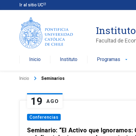
Ir al sitio UC
Institut
Facultad de Eco
Inicio
Instituto
Programas
arrow_drop_down
keyboard_arrow_right
Inicio
Seminarios
19
AGO
Conferencias
Seminario: “El Activo que Ignoramos: