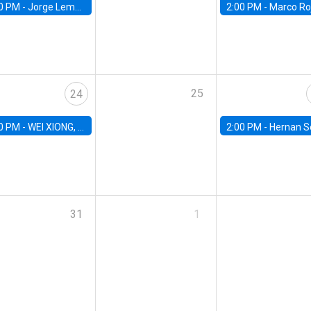
0 PM -
Jorge Lemos, University of Illinois Urbana-Champaign
2:00 PM -
Marco Rojas, Banco Central de
25
24
0 PM -
WEI XIONG, Universidad Católica de Chile
2:00 PM -
Hernan Seoane, Universidad Carlos III de M
31
1