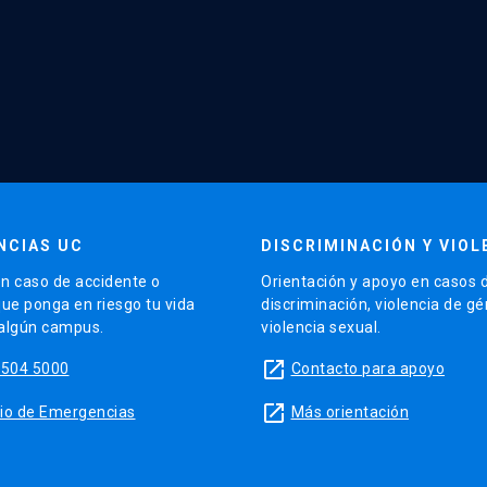
NCIAS UC
DISCRIMINACIÓN Y VIOL
n caso de accidente o
Orientación y apoyo en casos 
que ponga en riesgo tu vida
discriminación, violencia de g
 algún campus.
violencia sexual.
launch
5504 5000
Contacto para apoyo
launch
sitio de Emergencias
Más orientación