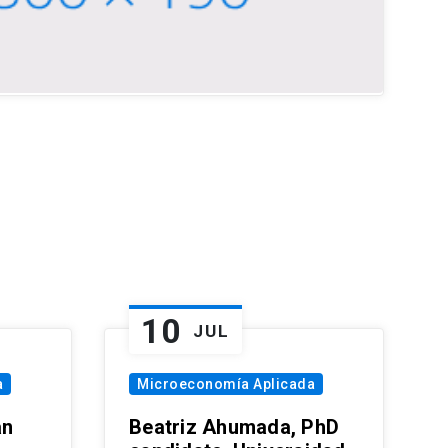
10
JUL
a
Microeconomía Aplicada
an
Beatriz Ahumada, PhD