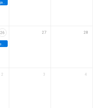
 Chile
27
28
26
adrid
2
3
4