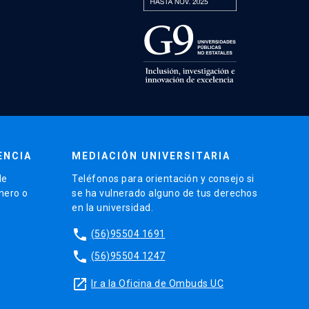
ENCIA
MEDIACIÓN UNIVERSITARIA
de
Teléfonos para orientación y consejo si
énero o
se ha vulnerado alguno de tus derechos
en la universidad.
phone
(56)95504 1691
phone
(56)95504 1247
launch
Ir a la Oficina de Ombuds UC