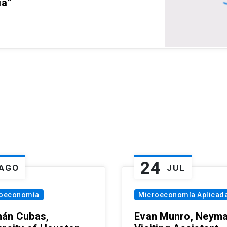
ia”
24
AGO
JUL
oeconomía
Microeconomía Aplicad
án Cubas,
Evan Munro, Neym