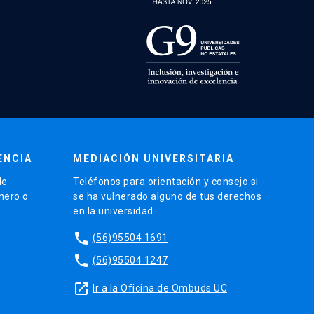
ENCIA
MEDIACIÓN UNIVERSITARIA
de
Teléfonos para orientación y consejo si
énero o
se ha vulnerado alguno de tus derechos
en la universidad.
phone
(56)95504 1691
phone
(56)95504 1247
launch
Ir a la Oficina de Ombuds UC