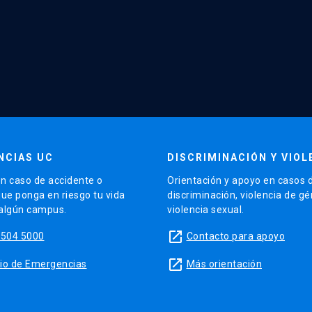
NCIAS UC
DISCRIMINACIÓN Y VIOL
n caso de accidente o
Orientación y apoyo en casos 
que ponga en riesgo tu vida
discriminación, violencia de g
 algún campus.
violencia sexual.
launch
5504 5000
Contacto para apoyo
launch
sitio de Emergencias
Más orientación