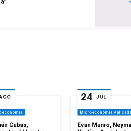
ia”
24
AGO
JUL
oeconomía
Microeconomía Aplicad
án Cubas,
Evan Munro, Neym