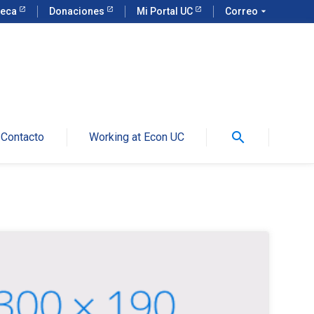
teca
Donaciones
Mi Portal UC
Correo
arrow_drop_down
search
Contacto
Working at Econ UC