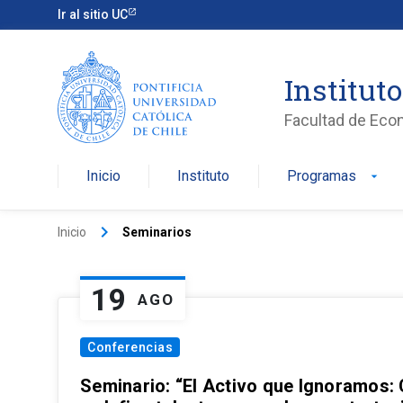
Ir al sitio UC
Institut
Facultad de Eco
Inicio
Instituto
Programas
arrow_drop_down
keyboard_arrow_right
Inicio
Seminarios
19
AGO
Conferencias
Seminario: “El Activo que Ignoramos: