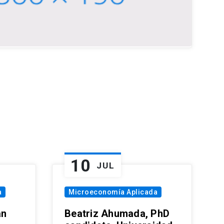
10
JUL
a
Microeconomía Aplicada
an
Beatriz Ahumada, PhD