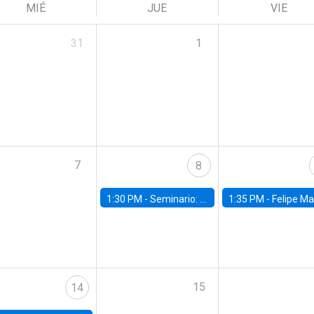
MIÉ
JUE
VIE
31
1
7
8
1:30 PM -
Seminario: “Recuperando la humanidad para progresar en la era de la IA»
1:35 PM -
Felipe Martínez, alumno Doctorado en Ec
15
14