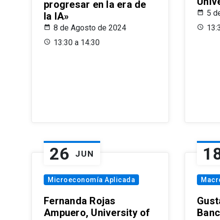
Univ
progresar en la era de
5 d
la IA»
8 de Agosto de 2024
13:
13:30 a 14:30
26
1
JUN
Microeconomía Aplicada
Macr
Fernanda Rojas
Gust
Ampuero, University of
Banc