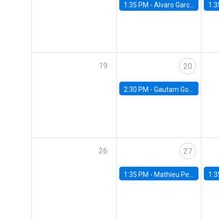
1:35 PM -
Alvaro Garcia-Marin, Universidad de Los Andes
1:3
19
20
2:30 PM -
Gautam Gowrisankaran, Columbia University
26
27
1:35 PM -
Mathieu Pedemonte, IDB
1:3