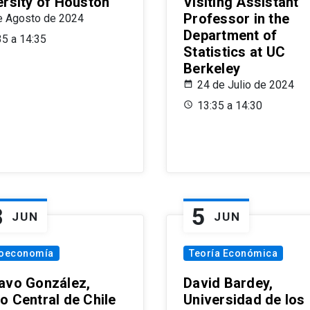
ersity of Houston
Visiting Assistant
Professor in the
e Agosto de 2024
Department of
35 a 14:35
Statistics at UC
Berkeley
24 de Julio de 2024
13:35 a 14:30
8
5
JUN
JUN
oeconomía
Teoría Económica
avo González,
David Bardey,
o Central de Chile
Universidad de los