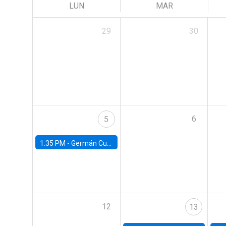
LUN
MAR
29
30
6
5
1:35 PM -
Germán Cubas, University of Houston
12
13