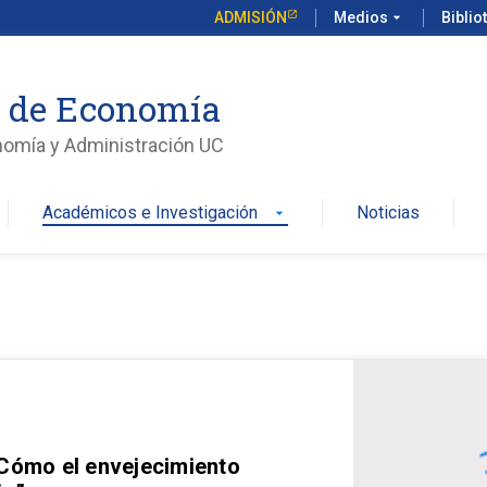
ADMISIÓN
Medios
arrow_drop_down
Biblio
o de Economía
nomía y Administración UC
Académicos e Investigación
Noticias
arrow_drop_down
 Cómo el envejecimiento