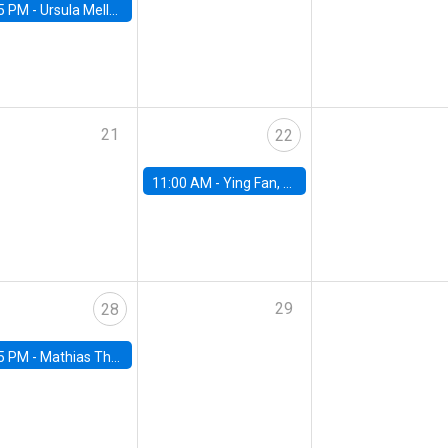
5 PM -
Ursula Mello, Insper - Institute of Education and Research
21
22
11:00 AM -
Ying Fan, University of Michigan
29
28
5 PM -
Mathias Thoenig, University of Lausanne