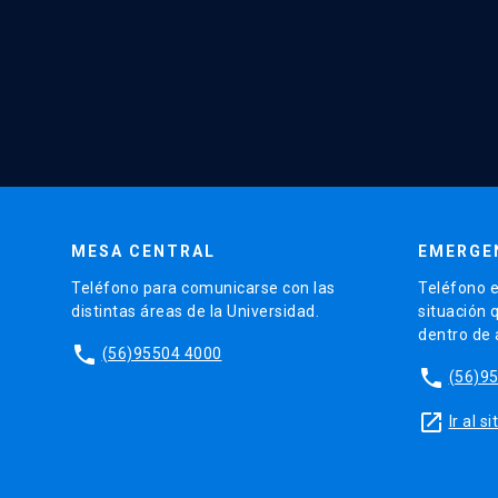
MESA CENTRAL
EMERGE
Teléfono para comunicarse con las
Teléfono e
distintas áreas de la Universidad.
situación 
dentro de
phone
(56)95504 4000
phone
(56)9
launch
Ir al 