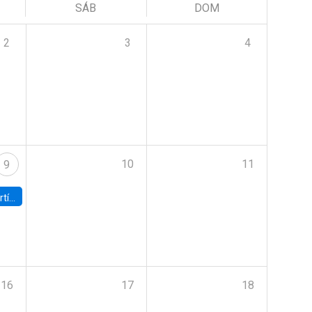
SÁB
DOM
2
3
4
10
11
9
onomía UC
16
17
18