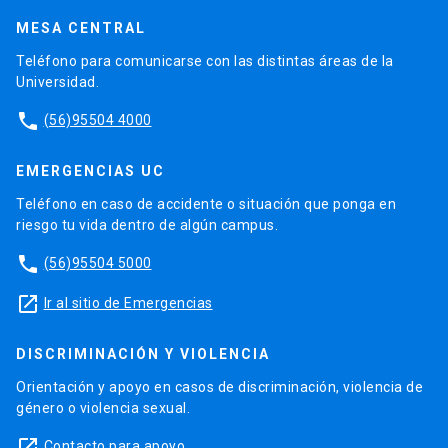
MESA CENTRAL
Teléfono para comunicarse con las distintas áreas de la
Universidad.
phone
(56)95504 4000
EMERGENCIAS UC
Teléfono en caso de accidente o situación que ponga en
riesgo tu vida dentro de algún campus.
phone
(56)95504 5000
launch
Ir al sitio de Emergencias
DISCRIMINACIÓN Y VIOLENCIA
Orientación y apoyo en casos de discriminación, violencia de
género o violencia sexual.
launch
Contacto para apoyo