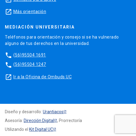
launch
Más orientación
MEDIACIÓN UNIVERSITARIA
Teléfonos para orientación y consejo si se ha vulnerado
alguno de tus derechos en la universidad.
phone
(56)95504 1691
phone
(56)95504 1247
launch
Ir a la Oficina de Ombuds UC
Diseño y desarrollo:
Urantiacos
Asesoría:
Dirección Digital
, Prorrectoría
Utilizando el
Kit Digital UC