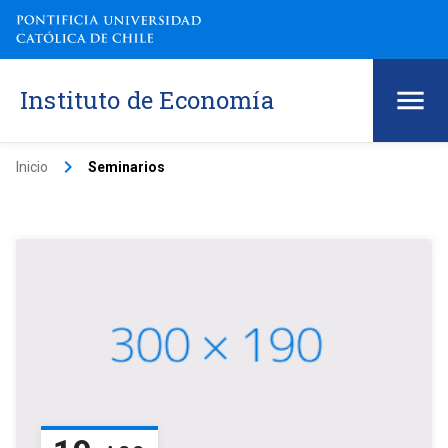
Instituto de Economía
keyboard_arrow_right
Inicio
Seminarios