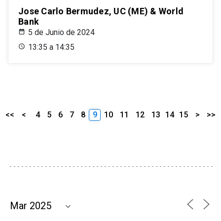
Jose Carlo Bermudez, UC (ME) & World
Bank
5 de Junio de 2024
13:35 a 14:35
<<
<
4
5
6
7
8
9
10
11
12
13
14
15
>
>>