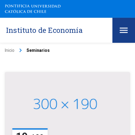
Instituto de Economía
keyboard_arrow_right
Inicio
Seminarios