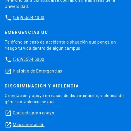
Teléfono para comunicarse con las distintas áreas de la
Universidad.
phone
(56)95504 4000
EMERGENCIAS UC
Teléfono en caso de accidente o situación que ponga en
riesgo tu vida dentro de algún campus.
phone
(56)95504 5000
launch
Ir al sitio de Emergencias
DISCRIMINACIÓN Y VIOLENCIA
Orientación y apoyo en casos de discriminación, violencia de
género o violencia sexual.
launch
Contacto para apoyo
launch
Más orientación