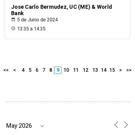
Jose Carlo Bermudez, UC (ME) & World
Bank
5 de Junio de 2024
13:35 a 14:35
<<
<
4
5
6
7
8
9
10
11
12
13
14
15
>
>>